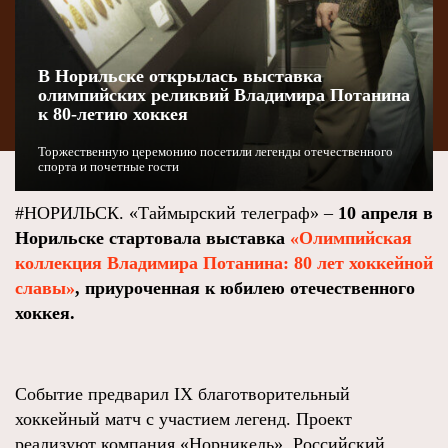
В Норильске открылась выставка
олимпийских реликвий Владимира Потанина
к 80-летию хоккея
Торжественную церемонию посетили легенды отечественного
спорта и почетные гости
#НОРИЛЬСК. «Таймырский телеграф» –
10 апреля в
Норильске стартовала выставка
«Олимпийская
коллекция Владимира Потанина: 80 лет хоккейной
славы»
, приуроченная к юбилею отечественного
хоккея.
Событие предварил IX благотворительный
хоккейный матч с участием легенд. Проект
реализуют компания «Норникель», Российский