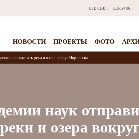
USD 81.41
EUR 94.06
▲
▲
НОВОСТИ
ПРОЕКТЫ
ФОТО
АРХ
ились исследовать реки и озера вокруг Норильска
демии наук отправ
реки и озера вокру