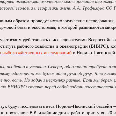
торией эколого-экономического моделирования техноген
зовой геологии и геофизики имени А.А. Трофимука СО 
лавным образом проведут ихтиологические исследования,
кормовой базы и экосистемы, в которой развиваются мик
дет взаимодействовать с исследователями Всероссийско
нститута рыбного хозяйства и океанографии (ВНИРО), к
ы рыбохозяйственных исследований
в Норило-Пясинской 
ы, особенно в условиях Севера, однозначно требуют вз
тому однозначно мы будем идти рука об руку. Что касае
нечно, есть. Но задачи несколько разные. Если мы берем 
 то ВНИИРО ставит перед собой задачи восстановления 
аук будут исследовать весь Норило-Пясинский бассейн –
они протекают. В ближайшие дни к работе приступят 20 ч