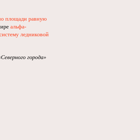
по площади равную
мире
альфа-
систему ледниковой
«Северного города»