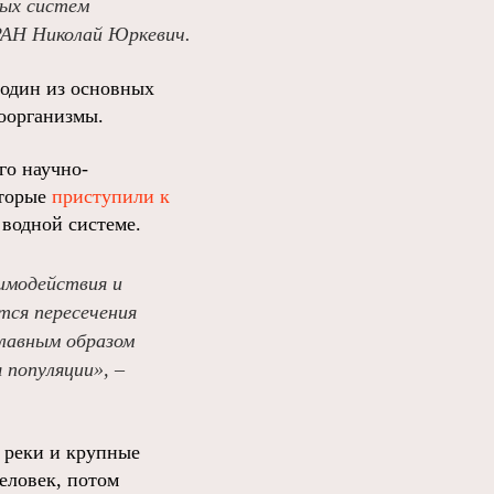
ных систем
РАН Николай Юркевич.
 один из основных
роорганизмы.
го научно-
оторые
приступили к
водной системе.
аимодействия и
тся пересечения
главным образом
популяции», –
 реки и крупные
еловек, потом