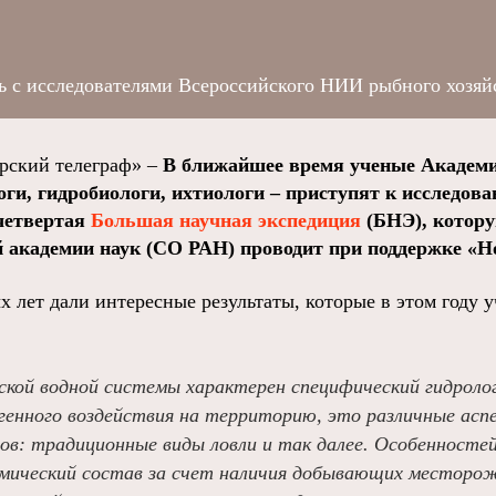
ь с исследователями Всероссийского НИИ рыбного хозяй
ский телеграф» –
В ближайшее время ученые Академи
оги, гидробиологи, ихтиологи – приступят к исследов
четвертая
Большая научная экспедиция
(БНЭ), котор
й академии наук (СО РАН) проводит при поддержке «Н
 лет дали интересные результаты, которые в этом году 
ской водной системы характерен специфический гидрол
генного воздействия на территорию, это различные асп
сов: традиционные виды ловли и так далее. Особенносте
химический состав за счет наличия добывающих месторож