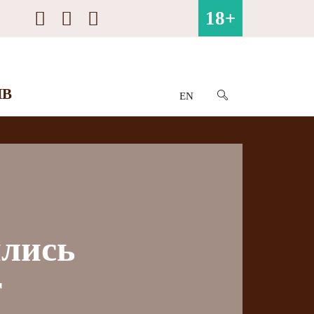
18+
ИВ
EN
ились
г