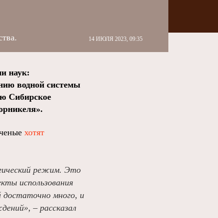
ства.
14 ИЮЛЯ 2023, 09:35
и наук:
анию водной системы
ую Сибирское
орникеля».
ученые
хотят
огический режим. Это
екты использования
й достаточно много, и
дений», – рассказал