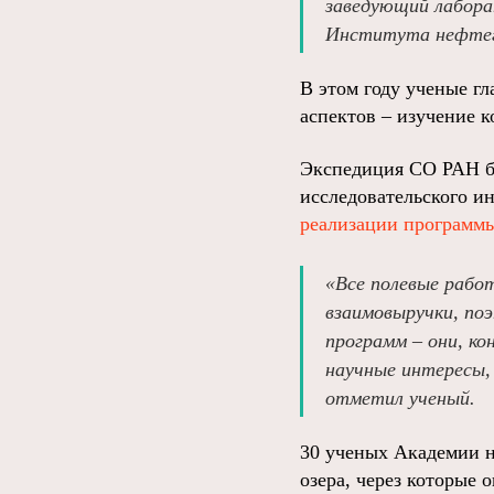
заведующий лабора
Института нефтега
В этом году ученые г
аспектов – изучение 
Экспедиция СО РАН бу
исследовательского и
реализации программ
«Все полевые работ
взаимовыручки, поэ
программ – они, ко
научные интересы,
отметил ученый.
30 ученых Академии н
озера, через которые 