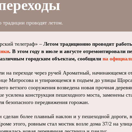
переходы
о традиции проводят летом.
ский телеграф» –
Летом традиционно проводят рабо
инки
. В этом году в июле и августе отремонтировали 
различным городским объектам, сообщили
на официал
ли на переходе через ручей Ароматный, начинающемся о
ице Матросова и упирающемся в подъем до улицы Щорса
него ветхого сооружения возведена новая прочная деревя
ше усилена конструкция пешеходного моста, заменены ст
ля безопасного передвижения горожан.
и сделан более плавный наклон и у пешеходной дороги, 
оме этого, ровным стал мостик возле дома 37/2 на улице
оявилась новая деревянная лестница и пандус.