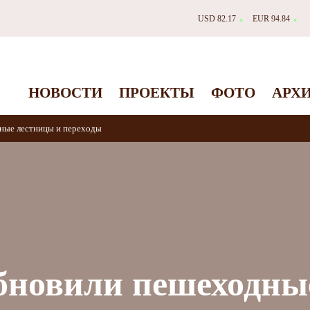
USD 82.17
EUR 94.84
▲
▲
НОВОСТИ
ПРОЕКТЫ
ФОТО
АРХ
ные лестницы и переходы
бновили пешеходны