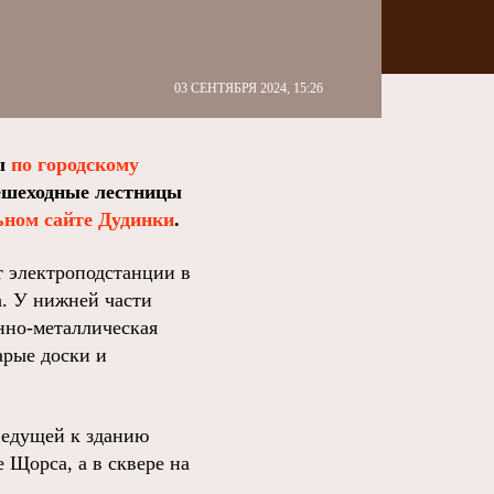
03 СЕНТЯБРЯ 2024, 15:26
ты
по городскому
пешеходные лестницы
ьном сайте Дудинки
.
т электроподстанции в
. У нижней части
нно-металлическая
арые доски и
ведущей к зданию
 Щорса, а в сквере на