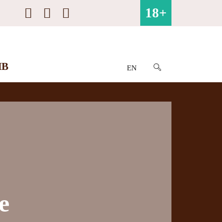
18+
ИВ
EN
е