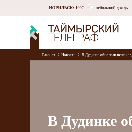
НОРИЛЬСК: 10°C
небольшой дождь
Главная
Новости
В Дудинке обновили пешеход
В Дудинке о