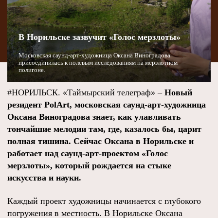
В Норильске зазвучит «Голос мерзлоты»
Московская саунд-арт-художница Оксана Виноградова
присоединилась к полевым исследованиям на мерзлотном
полигоне.
#НОРИЛЬСК. «Таймырский телеграф» –
Новый
резидент PolArt, московская саунд-арт-художница
Оксана Виноградова знает, как улавливать
тончайшие мелодии там, где, казалось бы, царит
полная тишина. Сейчас Оксана в Норильске и
работает над саунд-арт-проектом «Голос
мерзлоты», который рождается на стыке
искусства и науки.
Каждый проект художницы начинается с глубокого
погружения в местность. В Норильске Оксана