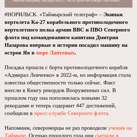
Экипаж впервые посадил Ка-27 на остров Яя в море Лаптевых.
#НОРИЛЬСК. «Таймырский телеграф» –
Экипаж
вертолета Ка-27 корабельного противолодочного
вертолетного полка армии ВВС и ПВО Северного
флота под командованием капитана Дмитрия
Назарова впервые в истории посадил машину на
остров Яя в
море Лаптевых
.
Посадка прошла с борта противолодочного корабля
«Адмирал Левченко» в 2022-м, но информация стала
известна общественности только сейчас. Факт
внесли в Книгу рекордов Вооруженных сил. В
прошлом году она пополнилась новыми 32
рекордами и теперь содержит 447 достижений,
сообщили в
пресс-службе Северного флота
.
Напомним, североморцы не раз проводили
учения на
Таймыре
. Осенью прошлого года они
сыграли в