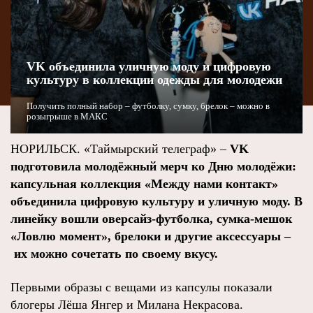
VK объединила уличную моду и цифровую
культуру в коллекции одежды для молодежи
Получить полный набор – футболку, сумку, брелок – можно в
розыгрыше в МАКС
НОРИЛЬСК. «Таймырский телеграф» –
VK
подготовила молодёжный мерч ко Дню молодёжи:
капсульная коллекция «Между нами контакт»
объединила цифровую культуру и уличную моду. В
линейку вошли оверсайз‑футболка, сумка‑мешок
«Ловлю момент», брелоки и другие аксессуары –
их можно сочетать по своему вкусу.
Первыми образы с вещами из капсулы показали
блогеры Лёша Янгер и Милана Некрасова.