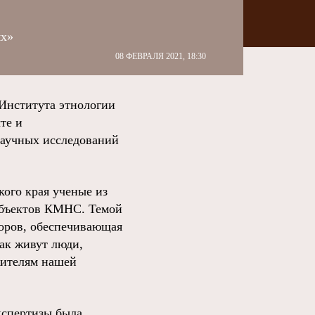
ях»
08 ФЕВРАЛЯ 2021, 18:30
Института этнологии
те и
научных исследований
ого края ученые из
убъектов КМНС. Темой
торов, обеспечивающая
ак живут люди,
жителям нашей
экспертизы была