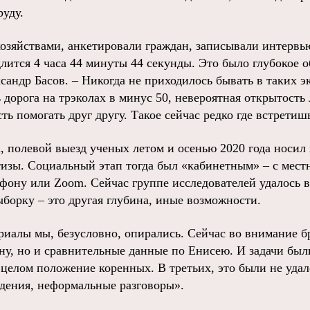
руду.
озяйствами, анкетировали граждан, записывали интервь
длится 4 часа 44 минуты 44 секунды. Это было глубокое 
сандр Басов. – Никогда не приходилось бывать в таких 
дорога на трэколах в минус 50, невероятная открытость 
сть помогать друг другу. Такое сейчас редко где встретиш
, полевой выезд ученых летом и осенью 2020 года носил 
тизы. Социальный этап тогда был «кабинетным» – с мес
ефону или Zoom. Сейчас группе исследователей удалось в
борку – это другая глубина, иные возможности.
иалы мы, безусловно, опирались. Сейчас во внимание бр
ну, но и сравнительные данные по Енисею. И задачи был
 целом положение коренных. В третьих, это были не уда
дения, неформальные разговоры».