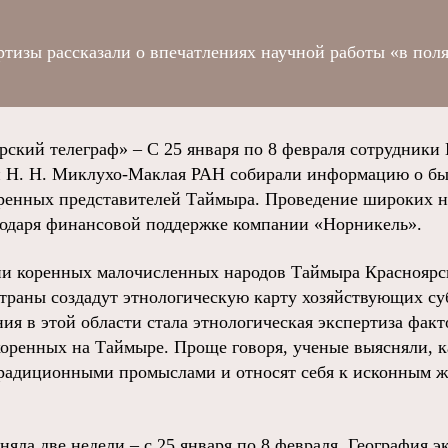
ртизы рассказали о впечатлениях научной работы «в пол
ий телеграф» – С 25 января по 8 февраля сотрудники 
и Н. Н. Миклухо-Маклая РАН собирали информацию о бы
оренных представителей Таймыра. Проведение широких 
одаря финансовой поддержке компании «Норникель».
и коренных малочисленных народов Таймыра Красноярск
траны создадут этнологическую карту хозяйствующих с
ния в этой области стала этнологическая экспертиза фак
коренных на Таймыре. Проще говоря, ученые выясняли, к
традиционными промыслами и относят себя к исконным 
няла две недели – с 25 января по 8 февраля. География 