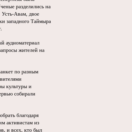
Ученые разделились на
в Усть-Авам, двое
лки западного Таймыра
.
ый аудиоматериал
запросы жителей на
 анкет по разным
авителями
ры культуры и
тервью собирали
обрать благодаря
им активистам из
в, и всех, кто был