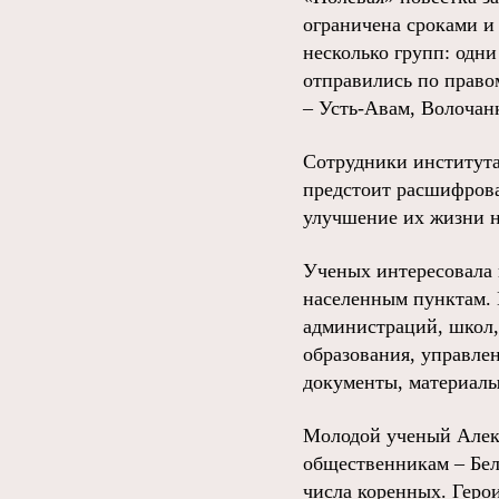
ограничена сроками и 
несколько групп: одни
отправились по право
– Усть-Авам, Волочанк
Сотрудники института
предстоит расшифрова
улучшение их жизни н
Ученых интересовала г
населенным пунктам. 
администраций, школ,
образования, управлен
документы, материалы
Молодой ученый Алекс
общественникам – Бел
числа коренных. Герои