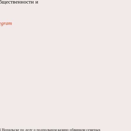
бщественности и
egram