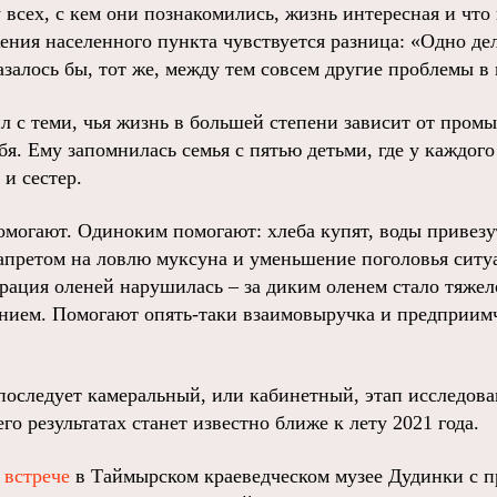
 всех, с кем они познакомились, жизнь интересная и что
ния населенного пункта чувствуется разница: «Одно дел
залось бы, тот же, между тем совсем другие проблемы в 
л с теми, чья жизнь в большей степени зависит от промы
бя. Ему запомнилась семья с пятью детьми, где у каждог
 и сестер.
могают. Одиноким помогают: хлеба купят, воды привезут
запретом на ловлю муксуна и уменьшение поголовья ситу
рация оленей нарушилась – за диким оленем стало тяжело
нием. Помогают опять-таки взаимовыручка и предприимч
последует камеральный, или кабинетный, этап исследова
го результатах станет известно ближе к лету 2021 года.
 встрече
в Таймырском краеведческом музее Дудинки с п