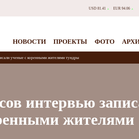
USD 81.41
EUR 94.06
▲
▲
НОВОСТИ
ПРОЕКТЫ
ФОТО
АРХ
писали ученые с коренными жителями тундры
асов интервью запи
оренными жителями