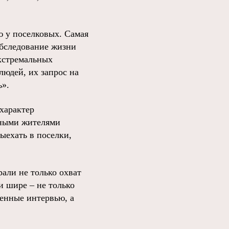
ю у поселковых. Самая
обследование жизни
экстремальных
людей, их запрос на
ь».
характер
тными жителями
ыехать в поселки,
али не только охват
и шире – не только
ленные интервью, а