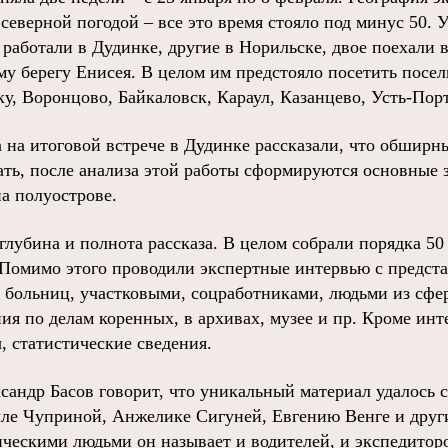
северной погодой – все это время стояло под минус 50. 
 работали в Дудинке, другие в Норильске, двое поехали 
му берегу Енисея. В целом им предстояло посетить посе
у, Воронцово, Байкаловск, Караул, Казанцево, Усть-Порт
 на итоговой встрече в Дудинке рассказали, что обширн
ть, после анализа этой работы сформируются основные 
а полуострове.
лубина и полнота рассказа. В целом собрали порядка 50
Помимо этого проводили экспертные интервью с предст
 больниц, участковыми, соцработниками, людьми из сфе
ия по делам коренных, в архивах, музее и пр. Кроме ин
, статистические сведения.
андр Басов говорит, что уникальный материал удалось с
ле Чуприной, Анжелике Сигуней, Евгению Венге и друг
ческими людьми он называет и водителей, и экспедиторо