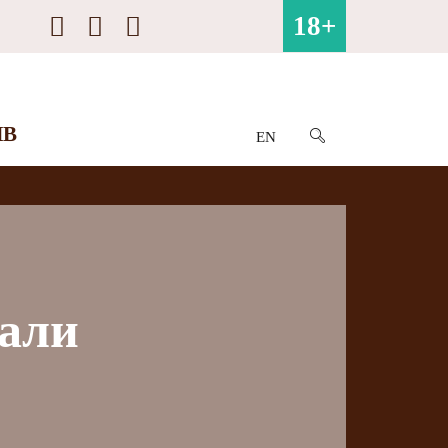
18+
ИВ
EN
сали