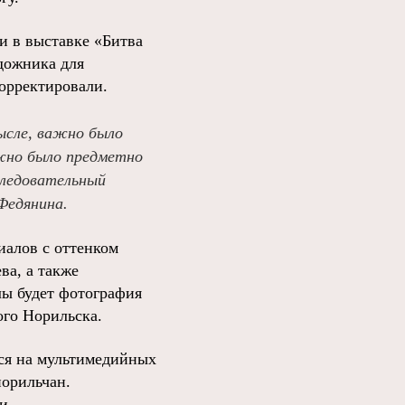
и в выставке «Битва
удожника для
орректировали.
ысле, важно было
жно было предметно
следовательный
Федянина.
иалов с оттенком
ва, а также
лы будет фотография
ого Норильска.
ься на мультимедийных
норильчан.
и,