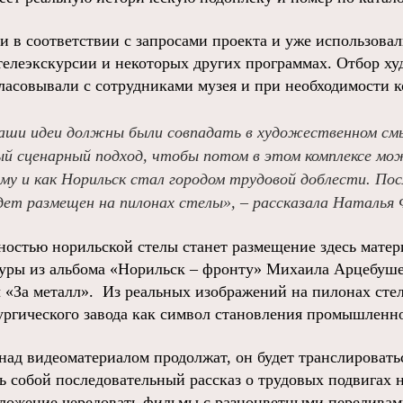
 в соответствии с запросами проекта и уже использовал
 телеэкскурсии и некоторых других программах. Отбор х
ласовывали с сотрудниками музея и при необходимости к
аши идеи должны были совпадать в художественном см
й сценарный подход, чтобы потом в этом комплексе мо
ему и как Норильск стал городом трудовой доблести. По
дет размещен на пилонах стелы», – рассказала Наталья 
остью норильской стелы станет размещение здесь матер
уры из альбома «Норильск – фронту» Михаила Арцебуше
ы «За металл». Из реальных изображений на пилонах сте
ургического завода как символ становления промышленн
над видеоматериалом продолжат, он будет транслироват
ь собой последовательный рассказ о трудовых подвигах 
ложение чередовать фильмы с разноцветными переливам