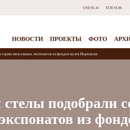
USD 81.41
EUR 94.06
▲
▲
НОВОСТИ
ПРОЕКТЫ
ФОТО
АРХ
 серию визуальных экспонатов из фондов музея Норильска
 стелы подобрали 
экспонатов из фонд