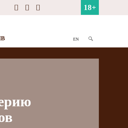
18+
ИВ
EN
серию
ов