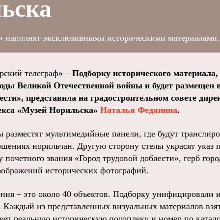
льска
и» наполнят эксклюзивными историческими материалами.
ский телеграф» –
Подборку исторического материала,
годы Великой Отечественной войны и будет размещен 
ести», представила на градостроительном совете дире
екса «Музей Норильска»
Наталья Федянина
.
ы разместят мультимедийные панели, где будут транслир
ршениях норильчан. Другую сторону стелы украсят указ 
 почетного звания «Город трудовой доблести», герб горо
зображений исторических фотографий.
ния – это около 40 объектов. Подборку унифицировали и
. Каждый из представленных визуальных материалов взя
еет реальную историческую подоплеку и номер по катало