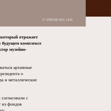
27 АПРЕЛЯ 2023, 14:05
 который отражает
в будущем комплексе
ктор музейно-
оваться архивные
президента о
да и металлические
 согласовали с
т из фондов
гу.