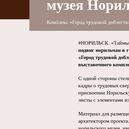
музея Нори
Комплекс «Город трудовой доблест
#НОРИЛЬСК. «Таймыр
подвиг норильчан в 
«Город трудовой добл
выставочного компл
С одной стороны стел
кадры о трудовых све
присвоении Норильску
листы с элементами и
Материал для размеще
архитектором проекта
норильского музея, им