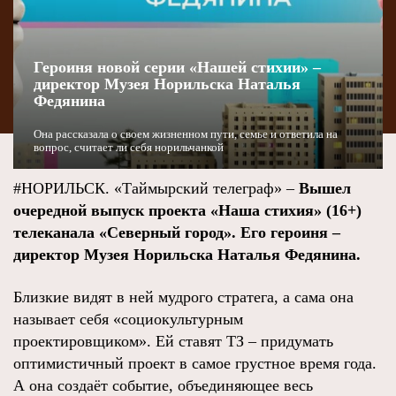
Героиня новой серии «Нашей стихии» –
директор Музея Норильска Наталья
Федянина
Она рассказала о своем жизненном пути, семье и ответила на
вопрос, считает ли себя норильчанкой
#НОРИЛЬСК. «Таймырский телеграф» –
Вышел
очередной выпуск проекта «Наша стихия» (16+)
телеканала «Северный город». Его героиня –
директор Музея Норильска Наталья Федянина.
Близкие видят в ней мудрого стратега, а сама она
называет себя «социокультурным
проектировщиком». Ей ставят ТЗ – придумать
оптимистичный проект в самое грустное время года.
А она создаёт событие, объединяющее весь