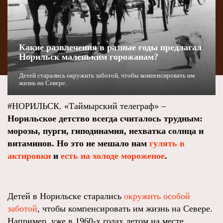
Какие развлечения в разные годы предлагал
Норильск маленьким горожанам?
Детей старались окружить заботой, чтобы компенсировать им
жизнь на Севере.
#НОРИЛЬСК. «Таймырский телеграф» –
Норильское детство всегда считалось трудным:
морозы, пурги, гиподинамия, нехватка солнца и
витаминов. Но это не мешало нам
гулять в
актировки
и
есть на холоде мороженое
.
Детей в Норильске старались
окружить особой
заботой
, чтобы компенсировать им жизнь на Севере.
Например, уже в 1960-х годах летом на месте