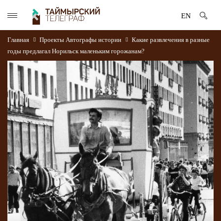
EN
Главная
Проекты
Автографы истории
Какие развлечения в разные
годы предлагал Норильск маленьким горожанам?