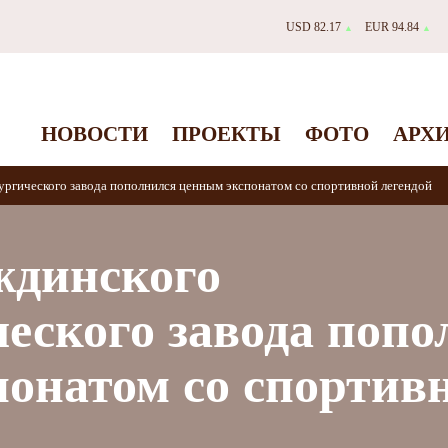
USD 82.17
EUR 94.84
▲
▲
НОВОСТИ
ПРОЕКТЫ
ФОТО
АРХ
ргического завода пополнился ценным экспонатом со спортивной легендой ​
ждинского
еского завода попо
онатом со спортив