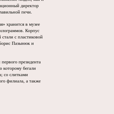
рационный директор
плавильной печи.
я» хранится в музее
килограммов. Корпус
 стали с пластиковой
 Борис Пазынюк и
 первого президента
о которому бегали
а; со слитками
ого филиала, а также