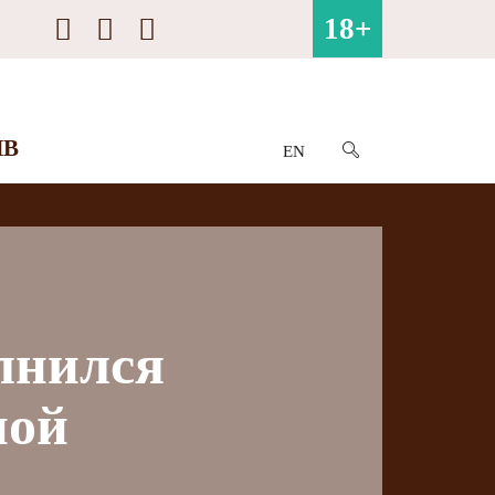
18+
ИВ
EN
лнился
ной