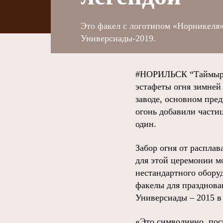
Это факел с логотипом «Норникеля»
Универсиады-2019.
#НОРИЛЬСК “Таймырск
эстафеты огня зимней
заводе, основном пре
огонь добавили части
один.
Забор огня от распла
для этой церемонии м
нестандартного обору
факелы для празднова
Универсиады – 2015 в
«Это символично, пос