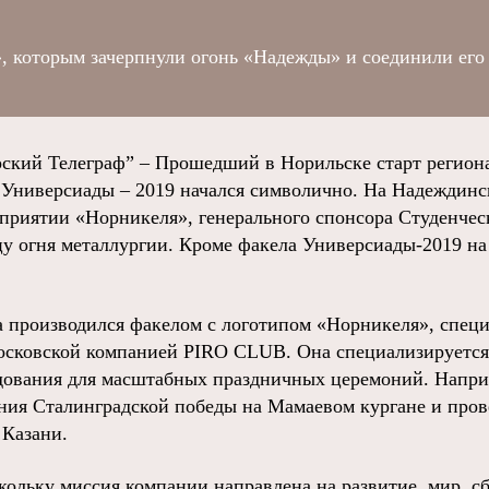
, которым зачерпнули огонь «Надежды» и соединили его 
ий Телеграф” – Прошедший в Норильске старт региона
 Универсиады – 2019 начался символично. На Надеждинс
дприятии «Норникеля», генерального спонсора Студенчес
цу огня металлургии. Кроме факела Универсиады-2019 на
ва производился факелом с логотипом «Норникеля», спец
осковской компанией PIRO CLUB. Она специализируется
дования для масштабных праздничных церемоний. Напри
ния Сталинградской победы на Мамаевом кургане и пров
 Казани.
кольку миссия компании направлена на развитие, мир, с