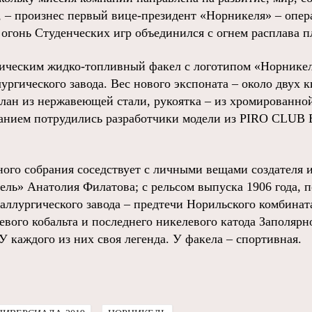
 – произнес первый вице-президент «Норникеля» – опе
 огонь Студенческих игр объединился с огнем расплава 
ическим жидко-топливный факел с логотипом «Норникел
ргического завода. Вес нового экспоната – около двух 
лан из нержавеющей стали, рукоятка – из хромированной
данием потрудились разработчики модели из PIRO CLUB
ого собрания соседствует с личными вещами создателя и
ль» Анатолия Филатова; с рельсом выпуска 1906 года, п
аллургического завода – предтечи Норильского комбинат
евого кобальта и последнего никелевого катода Заполярн
 каждого из них своя легенда. У факела – спортивная.