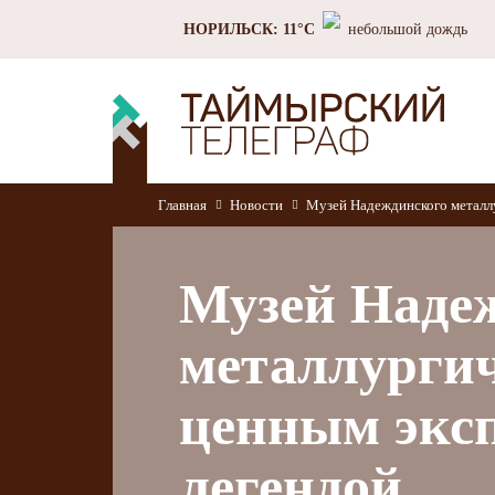
НОРИЛЬСК: 11°C
небольшой дождь
Главная
Новости
Музей Надеждинского металлу
Музей Наде
металлургич
ценным эксп
легендой ​