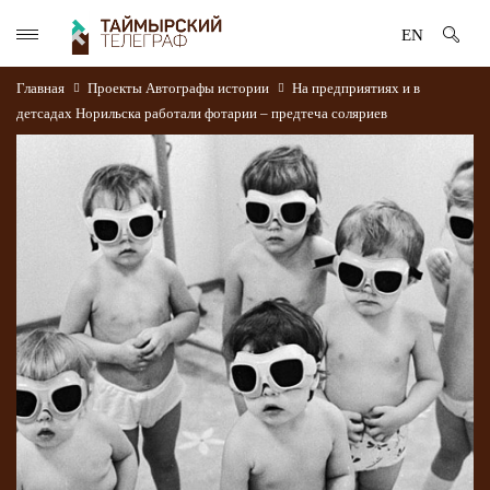
EN
Главная
Проекты
Автографы истории
На предприятиях и в
детсадах Норильска работали фотарии – предтеча соляриев