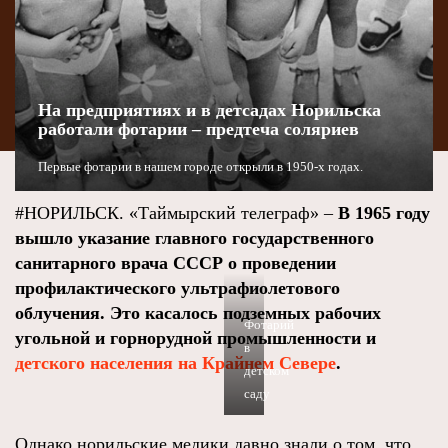
На предприятиях и в детсадах Норильска
работали фотарии – предтеча соляриев
Первые фотарии в нашем городе открыли в 1950-х годах.
#НОРИЛЬСК. «Таймырский телеграф» –
В 1965 году
вышло указание главного государственного
санитарного врача СССР о проведении
профилактического ультрафиолетового
облучения. Это касалось подземных рабочих
Фотарий
угольной и горнорудной промышленности и
в
детского населения на Крайнем Севере
.
детском
саду
Однако норильские медики давно знали о том, что