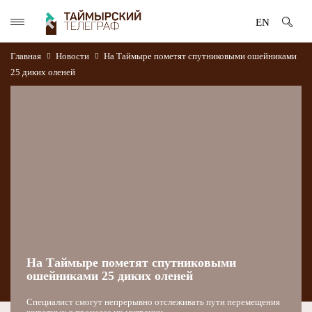
EN
Главная
Новости
На Таймыре пометят спутниковыми ошейниками
25 диких оленей
На Таймыре пометят спутниковыми
ошейниками 25 диких оленей
Специалист смогут непрерывно отслеживать пути перемещения