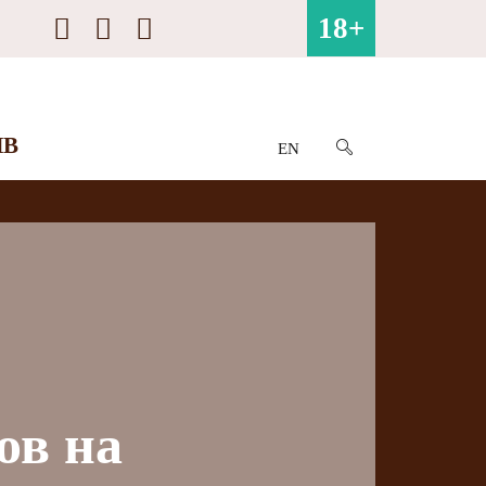
18+
ИВ
EN
ов на