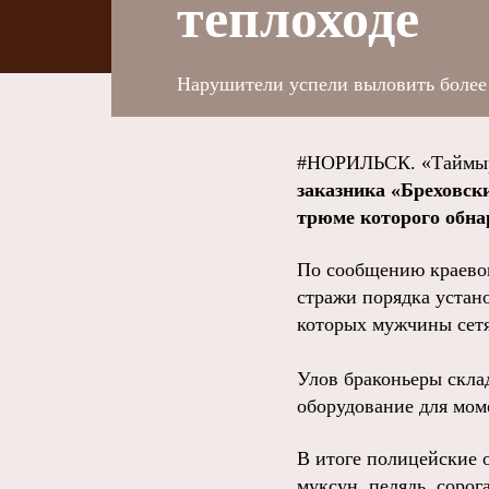
теплоходе
Нарушители успели выловить более
#НОРИЛЬСК. «Таймыр
заказника «Бреховски
трюме которого обн
По сообщению краевог
стражи порядка устан
которых мужчины сетя
Улов браконьеры склад
оборудование для мо
В итоге полицейские о
муксун, пелядь, сорог