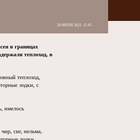
29 ИЮЛЯ 2021, 15:45
сея в границах
адержали теплоход, в
овный теплоход,
торные лодки, с
ь, имелось
чир, сиг, нельма,
оторные лодки.