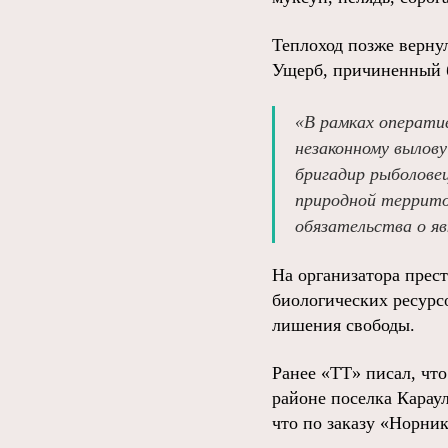
Теплоход позже верну
Ущерб, причиненный б
«В рамках операти
незаконному вылову
бригадир рыболовец
природной террито
обязательства о яв
На организатора прес
биологических ресурс
лишения свободы.
Ранее «ТТ» писал, чт
районе поселка Карау
что по заказу «Норни