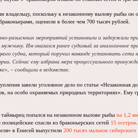
ли владельцу, поскольку к незаконному вылову рыбы он о
раконьерами, оценили в более чем 700 тысяч рублей.
вно-разыскных мероприятий установили и задержали пр
 мужчину. Им оказался ранее судимый за аналогичное пр
кого судна, который поручил команде установить сети 
рии. Сейчас ему избрана мера процессуального принужде
ке», – сообщили в ведомстве.
тупления завели уголовное дело по статье «Незаконная д
ов, на особо охраняемых природных территориях». Ему гр
о таймырец попался на незаконном вылове рыбы
на 1,2 м
л полицейские спасли из браконьерских сетей
15 осетров
келя» в Енисей выпустили
200 тысяч мальков сибирского 