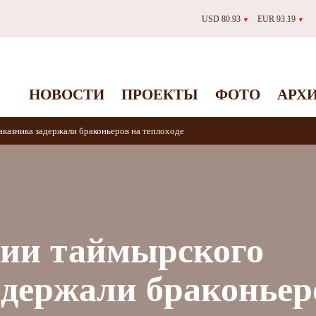
USD 80.93
EUR 93.19
▼
▼
НОВОСТИ
ПРОЕКТЫ
ФОТО
АРХ
аказника задержали браконьеров на теплоходе
рии таймырского
адержали браконьер