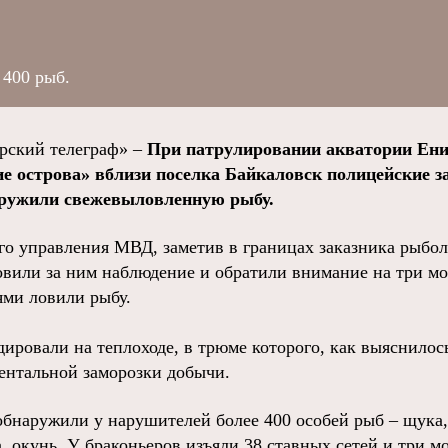
 400 рыб.
ский телеграф» –
При патрулировании акватории Ени
е острова» вблизи поселка Байкаловск полицейские з
аружили свежевыловленную рыбу.
о управления МВД, заметив в границах заказника рыбол
овили за ним наблюдение и обратили внимание на три мо
ми ловили рыбу.
ировали на теплоходе, в трюме которого, как выяснилос
ментальной заморозки добычи.
бнаружили у нарушителей более 400 особей рыб – щука, 
а, окунь. У браконьеров изъяли 38 ставных сетей и три м