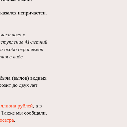
казался непричастен.
ичастного к
еступление 41-летний
на особо охраняемой
ния в виде
обыча (вылов) водных
озит до двух лет
иллиона рублей
, а в
. Также мы сообщали,
осетра
.