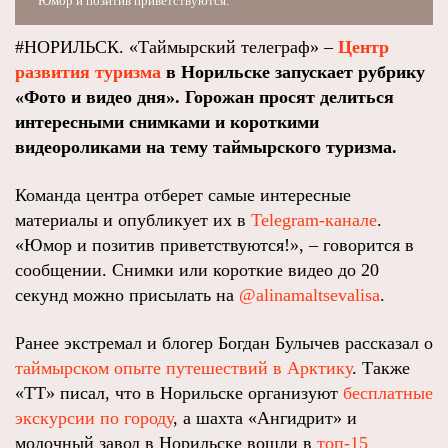
Юмор и позитив приветствуются.
#НОРИЛЬСК. «Таймырский телеграф» –
Центр
развития туризма
в Норильске запускает рубрику
«Фото и видео дня». Горожан просят делиться
интересными снимками и короткими
видеороликами на тему таймырского туризма.
Команда центра отберет самые интересные
материалы и опубликует их в
Telegram-канале
.
«Юмор и позитив приветствуются!», – говорится в
сообщении. Снимки или короткие видео до 20
секунд можно присылать на
@alinamaltsevalisa
.
Ранее экстремал и блогер Богдан Булычев рассказал о
таймырском опыте путешествий в Арктику
. Также
«ТТ» писал, что в Норильске организуют
бесплатные
экскурсии по городу
, а шахта «Ангидрит» и
молочный завод в Норильске вошли в
топ-15