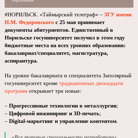
образования
#НОРИЛЬСК. «Таймырский телеграф» –
ЗГУ имени
Н.М. Федоровского
с 25 мая принимает
документы абитуриентов. Единственный в
Норильске госуниверситет получил в этом году
бюджетные места на всех уровнях образования:
бакалавриат/специалитет, магистратура,
аспирантура.
На уровне бакалавриата и специалитета Заполярный
госуниверситет кроме
традиционных двенадцати
программ
открывает три новые:
–
Прогрессивные технологии в металлургии
;
–
Цифровой инжиниринг и 3D-печать
;
–
Digital-маркетинг и управление контентом
.
«Все топовые специальности разработаны