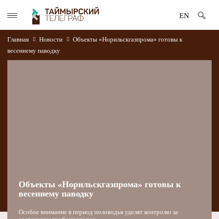
EN
Главная
Новости
Объекты «Норильскгазпрома» готовы к
весеннему паводку
Объекты «Норильскгазпрома» готовы к
весеннему паводку
Особое внимание в период половодья уделят контролю за