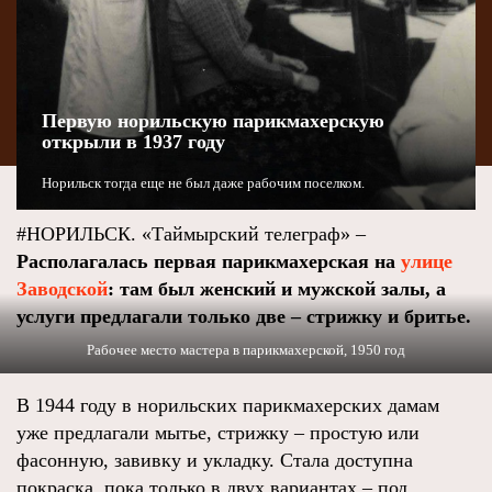
Первую норильскую парикмахерскую
открыли в 1937 году
Норильск тогда еще не был даже рабочим поселком.
#НОРИЛЬСК. «Таймырский телеграф» –
Располагалась первая парикмахерская на
улице
Заводской
: там был женский и мужской залы, а
услуги предлагали только две – стрижку и бритье.
Рабочее место мастера в парикмахерской, 1950 год
В 1944 году в норильских парикмахерских дамам
уже предлагали мытье, стрижку – простую или
фасонную, завивку и укладку. Стала доступна
покраска, пока только в двух вариантах – под