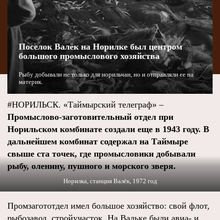
Поселок Валёк на Норилке был центром
большого промыслового хозяйства
Рыбу добывали не только для норильчан, но и отправляли ее на
материк.
#НОРИЛЬСК. «Таймырский телеграф» –
Промыслово-заготовительный отдел при
Норильском комбинате создали еще в 1943 году. В
дальнейшем комбинат содержал на Таймыре
свыше ста точек, где промысловики добывали
рыбу, оленину, пушного и морского зверя.
Норилка, станция Валёк, 1972 год
Промзагототдел имел большое хозяйство: свой флот,
рыбозавод, стройучасток. На Вальке были авиа- и