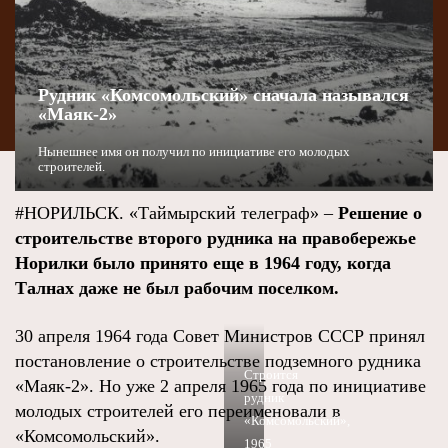
Рудник «Комсомольский» сначала назывался
«Маяк-2»
Нынешнее имя он получил по инициативе его молодых
строителей.
#НОРИЛЬСК. «Таймырский телеграф» –
Решение о
строительстве второго рудника на правобережье
Норилки было принято еще в 1964 году, когда
Талнах даже не был рабочим поселком.
30 апреля 1964 года Совет Министров СССР принял
постановление о строительстве подземного рудника
Строится
«Маяк-2». Но уже 2 апреля 1965 года по инициативе
рудник
молодых строителей его переименовали в
«Комсомольский»,
«Комсомольский».
1965