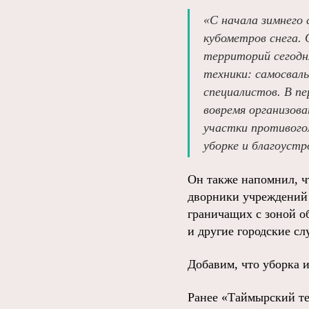
«С начала зимнего 
кубометров снега. 
территорий сегодня
техники: самосвал
специалистов. В п
вовремя организов
участки противогол
уборке и благоуст
Он также напомнил, ч
дворники учреждений 
граничащих с зоной о
и другие городские с
Добавим, что уборка и
Ранее «Таймырский т