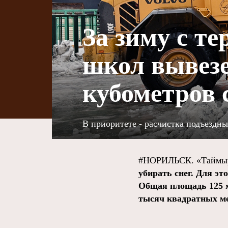
За зиму с те
школ вывезе
кубометров 
В приоритете - расчистка подъездн
#НОРИЛЬСК. «Таймыр
убирать снег. Для эт
Общая площадь 125 м
тысяч квадратных м