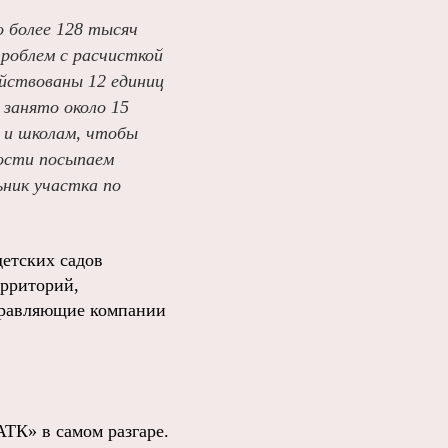
о более 128 тысяч
проблем с расчисткой
ействованы 12 единиц
 занято около 15
м и школам, чтобы
мости посыпаем
ьник участка по
детских садов
ерриторий,
управляющие компании
АТК» в самом разгаре.