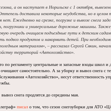
сезона, а он наступает в Норильске с 1 октября, вывезен
Оттепель доставила некоторые неудобства, но в целом 
 нет. Ежедневно на срезке, погрузке и вывозе снега зад
ы, погрузчики и универсальные дорожные машины. Также
ервую очередь очищаем подъездные пути к детским сада
ать подвоз продуктов и накормить детей. При необходи
оледным материалом», – рассказал Сергей Сякин, начал
ройству территорий «Автохозяйство».
то по регламенту центральные и запасные входы школ и 
очищают самостоятельно. А за уборку и вывоз снега с т
бслуживания «Автохозяйство», несут ответственность 
лужбы.
 вывоз снега продлятся до середины мая.
елеграф»
писал
о том, что сезон снегоуборки для АТО «Ц