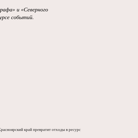
графа»
и
«Северного
урсе событий
.