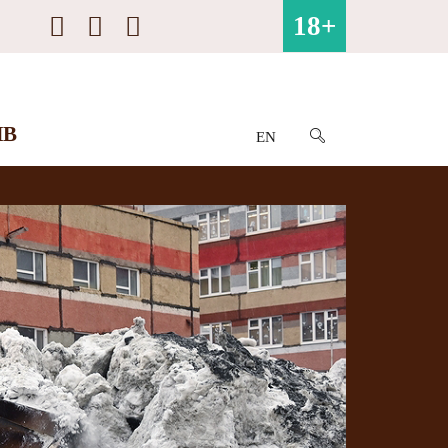
18+
ИВ
EN