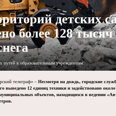
рриторий детских с
но более 128 тысяч
снега
ых путей к образовательным учреждениям
ский телеграф» –
Несмотря на дождь, городские слу
ого выведено 12 единиц техники и задействовано около
униципальных объектов, находящихся в ведении «Авт
етров.