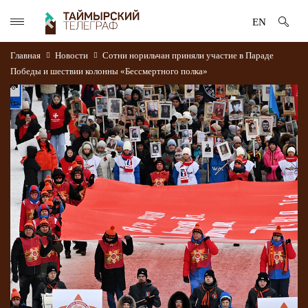
EN
Главная
Новости
Сотни норильчан приняли участие в Параде
Победы и шествии колонны «Бессмертного полка»