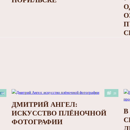
НОРИЛЬСКЕ
О
О
П
С
64
21
ДМИТРИЙ АНГЕЛ:
В
ИСКУССТВО ПЛЁНОЧНОЙ
С
ФОТОГРАФИИ
Л