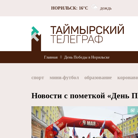
НОРИЛЬСК: 16°C
дождь
Главная
День Победы в Норильске
спорт
мини-футбол
образование
коронав
Норильск
Норникель
Красноярский край
Новости с пометкой «День 
хоккей
Заполярный филиал Норникеля
Nor