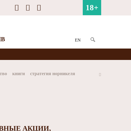
18+
ИВ
EN
тво
книги
стратегия норникеля
ай
Арктика
МФК Норильский никель
ВНЫЕ АКЦИИ,