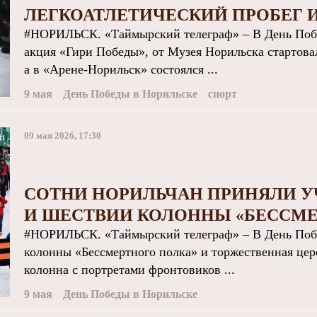
ЛЕГКОАТЛЕТИЧЕСКИЙ ПРОБЕГ 
#НОРИЛЬСК. «Таймырский телеграф» – В День Побе
акция «Гири Победы», от Музея Норильска стартовал
а в «Арене-Норильск» состоялся ...
9 мая
День Победы в Норильске
спорт
09 мая 2026, 17:30
41
СОТНИ НОРИЛЬЧАН ПРИНЯЛИ У
И ШЕСТВИИ КОЛОННЫ «БЕССМЕ
#НОРИЛЬСК. «Таймырский телеграф» – В День Побе
колонны «Бессмертного полка» и торжественная це
колонна с портретами фронтовиков ...
9 мая
День Победы в Норильске