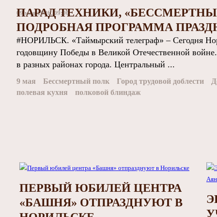
ПАРАД ТЕХНИКИ, «БЕССМЕРТНЫ
09 мая 2026, 09:00
ПОДРОБНАЯ ПРОГРАММА ПРАЗД
#НОРИЛЬСК. «Таймырский телеграф» – Сегодня Нор
годовщину Победы в Великой Отечественной войне.
в разных районах города. Центральный ...
9 мая
Бессмертный полк
Город трудовой доблести
Д
полевая кухня
полковой блиндаж
ПЕРВЫЙ ЮБИЛЕЙ ЦЕНТРА
Э
«БАШНЯ» ОТПРАЗДНУЮТ В
У