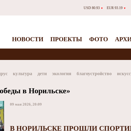
USD 80.93
EUR 93.19
▼
▼
НОВОСТИ
ПРОЕКТЫ
ФОТО
АРХ
ирус
культура
дети
экология
благоустройство
искусс
Таймыр
Дудинка
автографы истории
Красноярскийкр
Победы в Норильске»
dStar
ЗГУ
Заполярный театр драмы
09 мая 2026, 20:09
22
В НОРИЛЬСКЕ ПРОШЛИ СПОРТИ