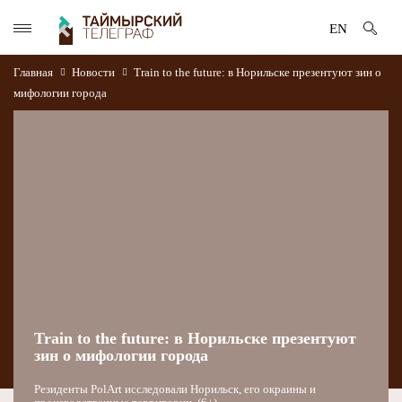
EN
Главная
Новости
Train to the future: в Норильске презентуют зин о
мифологии города
Train to the future: в Норильске презентуют
зин о мифологии города
Резиденты PolArt исследовали Норильск, его окраины и