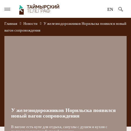
EN
Главная
Новости
У железнодорожников Норильска появился новый
вагон сопровождения
У железнодорожников Норильска появился
новый вагон сопровождения
В вагоне есть купе для отдыха, санузлы с душем и кухня с