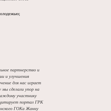
молодежью;
льное партнерство и
ии и улучшения
чение для нас играет
 мы сделали упор на
 каждому участнику
– цитирует портал ГРК
инского ГОКа Жанну