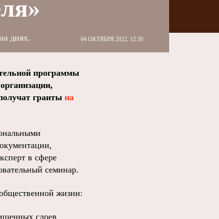
еля»
на днях.
04 ОКТЯБРЯ 2022, 12:50
ительной программы
организации,
 получат гранты
на
иональными
документации,
ксперт в сфере
овательный семинар.
 общественной жизни:
щищенных слоев