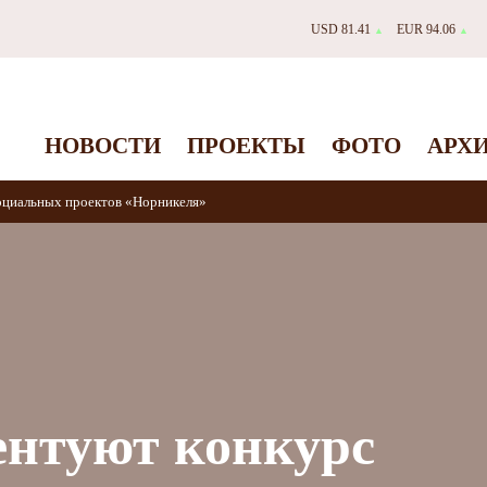
USD 81.41
EUR 94.06
▲
▲
НОВОСТИ
ПРОЕКТЫ
ФОТО
АРХ
оциальных проектов «Норникеля»
ентуют конкурс