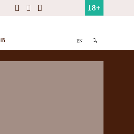
18+
ИВ
EN