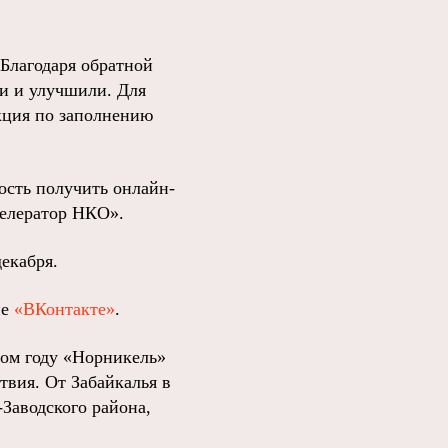
 Благодаря обратной
ли и улучшили. Для
кция по заполнению
сть получить онлайн-
селератор НКО».
екабря.
пе
«ВКонтакте»
.
том году «Норникель»
твия. От Забайкалья в
-Заводского района,