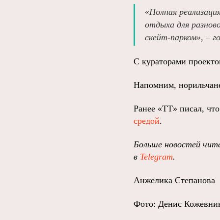
«Полная реализаци
отдыха для разнов
скейт-парком», – г
С кураторами проекто
Напомним, норильчане
Ранее «ТТ» писал, чт
средой
.
Больше новостей чита
в
Telegram
.
Анжелика Степанова
Фото: Денис Кожевни