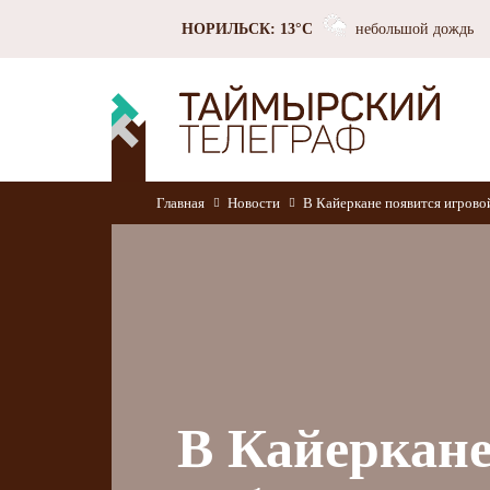
НОРИЛЬСК: 13°C
небольшой дождь
Главная
Новости
В Кайеркане появится игрово
В Кайеркане