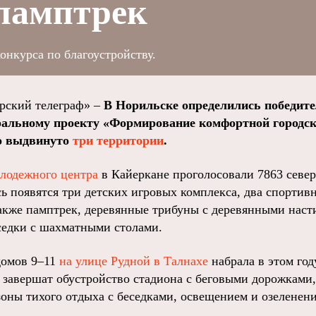
 памптрек
онкурса по благоустройству.
ский телеграф» –
В Норильске определились победите
ральному проекту «Формирование комфортной городск
ло выдвинуто
три территории
.
лодежного центра
в Кайеркане проголосовали 7863 север
сь появятся три детских игровых комплекса, два спортив
также памптрек, деревянные трибуны с деревянными наст
седки с шахматными столами.
домов 9–11
на улице Рудной в Талнахе
набрала в этом год
 завершат обустройство стадиона с беговыми дорожками,
зоны тихого отдыха с беседками, освещением и озеленен