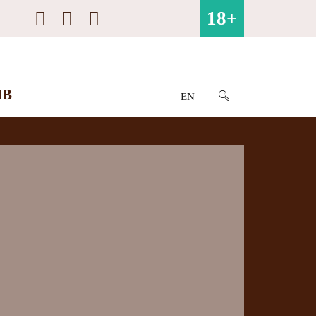
18+
ИВ
EN