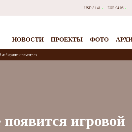
USD 81.41
EUR 94.06
▲
▲
НОВОСТИ
ПРОЕКТЫ
ФОТО
АРХ
й лабиринт и памптрек
 появится игровой