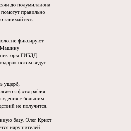
ысячи до полумиллиона
ы помогут правильно
о занимайтесь
 полотне фиксируют
. Машину
нспекторы ГИБДД
тодора» потом ведут
ть ущерб,
лагается фотография
людения с большим
дствий не получится.
нную базу, Олег Крист
нется нарушителей