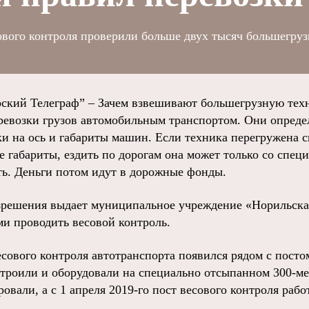
сового контроля проверили больше двух тысяч большегру
ий Телеграф” – Зачем взвешивают большегрузную техн
ревозки грузов автомобильным транспортом. Они опред
зки на ось и габариты машин. Если техника перегружена 
е габариты, ездить по дорогам она может только со спе
ить. Деньги потом идут в дорожные фонды.
зрешения выдает муниципальное учреждение «Норильска
и проводить весовой контроль.
сового контроля автотранспорта появился рядом с пост
строили и оборудовали на специально отсыпанном 300-ме
ровали, а с 1 апреля 2019-го пост весового контроля рабо