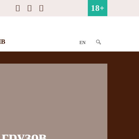
18+
ИВ
EN
я
грузов