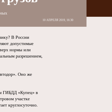
зных
10 АПРЕЛЯ 2019, 16:30
ику? В России
еляют допустимые
сверх нормы или
циальным разрешением,
втодор». Оно же
ом ГИБДД «Купец» в
тровом участке
тает круглосуточно.