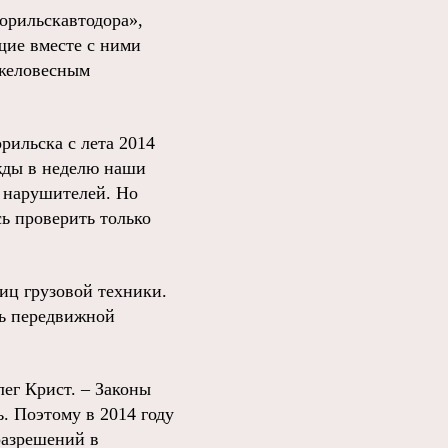
орильскавтодора»,
щие вместе с ними
яжеловесным
рильска с лета 2014
ажды в неделю наши
 нарушителей. Но
ь проверить только
ниц грузовой техники.
рь передвижной
лег Крист. – Законы
ь. Поэтому в 2014 году
разрешений в