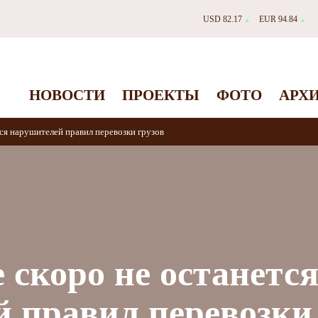
USD 82.17
EUR 94.84
▲
▲
НОВОСТИ
ПРОЕКТЫ
ФОТО
АРХ
ся нарушителей правил перевозки грузов
 скоро не останетс
 правил перевозки 