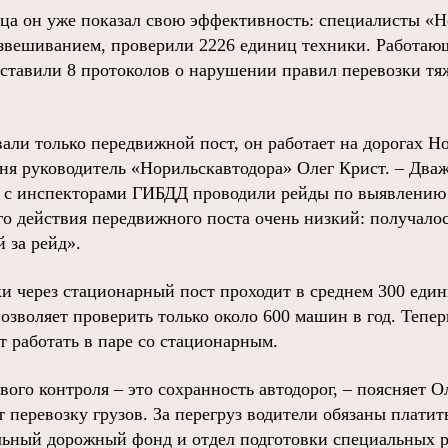
яца он уже показал свою эффективность: специалисты «Н
звешиванием, проверили 2226 единиц техники. Работаю
ставили 8 протоколов о нарушении правил перевозки т
ли только передвижной пост, он работает на дорогах Но
одня руководитель «Норильскавтодора» Олег Крист. – Дв
о с инспекторами ГИБДД проводили рейды по выявлению
о действия передвижного поста очень низкий: получалос
 за рейд».
ки через стационарный пост проходит в среднем 300 еди
озволяет проверить только около 600 машин в год. Тепе
т работать в паре со стационарным.
вого контроля – это сохранность автодорог, – поясняет О
 перевозку грузов. За перегруз водители обязаны платит
льный дорожный фонд и отдел подготовки специальных 