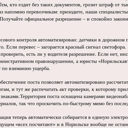
ем, кто ездит без таких документов, грозит штраф от т
раз напомню перевозчикам: приходите, наши специалист
 Получайте официальное разрешение – и спокойно законн
сового контроля автоматизирован: датчики в дорожном
то. Если перевес – загорается красный сигнал светофора
 проверить, есть ли у водителя разрешение. Если нет, и
министративном правонарушении, а юристы «Норильскав
 по взиманию ущерба.
обеспечение поста позволяет автоматизировано рассчита
ам, и тут же распечатать акт проверки, к которому при
знаками.Территория поста оснащена камерами видеонаб
риалов, так что проскочить по-быстрому мимо без после
ация теперь автоматически собирается в единую электро
будущем «всех посчитают» и в Норильске вообще не оста