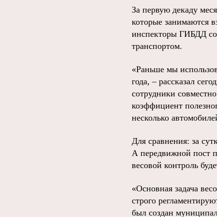
За первую декаду мес
которые занимаются в
инспекторы ГИБДД со
транспортом.
«Раньше мы использова
года, – рассказал сег
сотрудники совместн
коэффициент полезног
несколько автомобилей
Для сравнения: за сут
А передвижной пост п
весовой контроль буде
«Основная задача весо
строго регламентируют
был создан муниципа