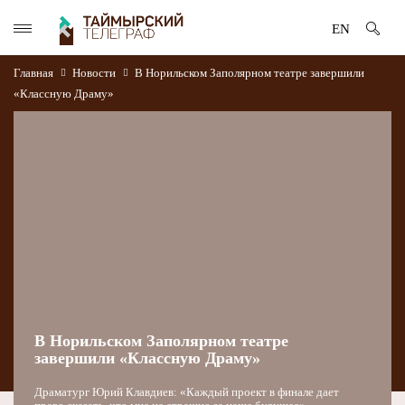
EN
Главная
Новости
В Норильском Заполярном театре завершили
«Классную Драму»
В Норильском Заполярном театре
завершили «Классную Драму»
Драматург Юрий Клавдиев: «Каждый проект в финале дает