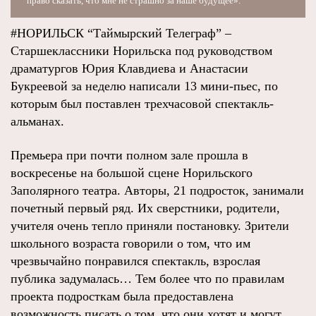
право сказать, что мне не страшно за наше будущее».
#НОРИЛЬСК “Таймырский Телеграф” –
Старшеклассники Норильска под руководством
драматургов Юрия Клавдиева и Анастасии
Букреевой за неделю написали 13 мини-пьес, по
которым был поставлен трехчасовой спектакль-
альманах.
Премьера при почти полном зале прошла в
воскресенье на большой сцене Норильского
Заполярного театра. Авторы, 21 подросток, занимали
почетный первый ряд. Их сверстники, родители,
учителя очень тепло приняли постановку. Зрители
школьного возраста говорили о том, что им
чрезвычайно понравился спектакль, взрослая
публика задумалась… Тем более что по правилам
проекта подросткам была предоставлена
возможность писать о том, что они хотят и могут