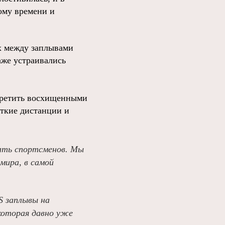
тому времени и
х между заплывами
даже устраивались
стретить восхищенными
откие дистанции и
ать спортсменов. Мы
мира, в самой
S заплывы на
 которая давно уже