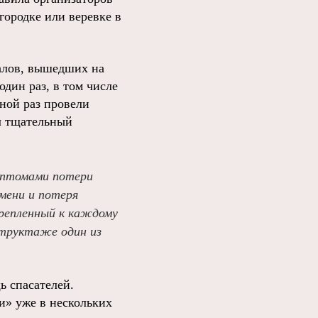
городке или веревке в
алов, вышедших на
дин раз, в том числе
ной раз провели
л тщательный
имптомами потери
емени и потеря
крепленный к каждому
структаже один из
ь спасателей.
и» уже в нескольких