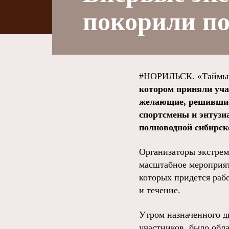
покорили п
#НОРИЛЬСК. «Таймыр
котором приняли уча
желающие, решившие 
спортсмены и энтузи
полноводной сибирск
Организаторы экстрем
масштабное мероприят
которых придется раб
и течение.
Утром назначенного д
участников, было обл