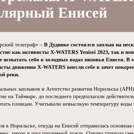
олярный Енисей
ский телеграф» –
В Дудинке состоялся заплыв на неск
стие как активисты X-WATERS Yenisei 2023, так и нов
испытать себя в холодных водах низовья Енисея. В
асты движения X-WATERS внесли себе в зачет покоре
ой реки.
альных заплывов и Агентство развития Норильска (АРН)
ие на Таймыре, до последнего предполагали действитель
отать пловцам. Учитывали невысокую температуру воды в
ня в Норильске, откуда на Енисей отправилась основная 
ачно, хмуро и шел проливной дождь. Однако природа сми