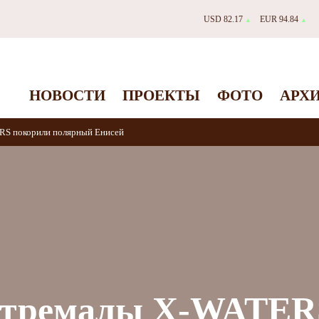
USD 82.17
EUR 94.84
▲
▲
НОВОСТИ
ПРОЕКТЫ
ФОТО
АРХ
RS покорили полярный Енисей
стремалы X-WATER