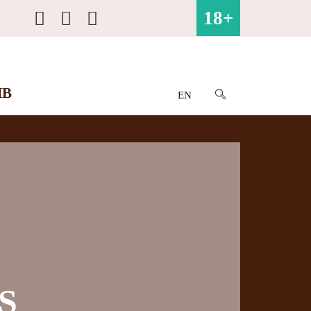
18+
ИВ
EN
S