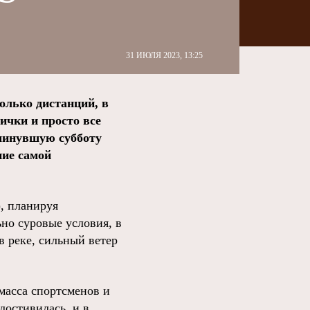
31 ИЮЛЯ 2023, 13:25
олько дистанций, в
ички и просто все
 минувшую субботу
ние самой
, планируя
но суровые условия, в
 реке, сильный ветер
масса спортсменов и
лостивилась, и в