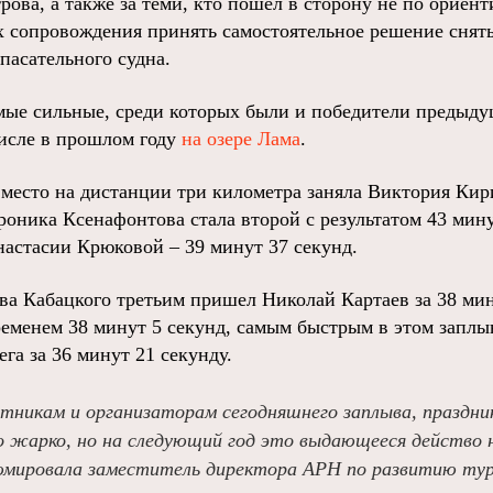
трова, а также за теми, кто пошел в сторону не по ориент
х сопровождения принять самостоятельное решение снят
спасательного судна.
ые сильные, среди которых были и победители предыду
числе в прошлом году
на озере Лама
.
 место на дистанции три километра заняла Виктория Кир
роника Ксенафонтова стала второй с результатом 43 мин
астасии Крюковой – 39 минут 37 секунд.
ва Кабацкого третьим пришел Николай Картаев за 38 мин
ременем 38 минут 5 секунд, самым быстрым в этом заплы
га за 36 минут 21 секунду.
тникам и организаторам сегодняшнего заплыва, праздни
о жарко, но на следующий год это выдающееся действо 
юмировала заместитель директора АРН по развитию ту