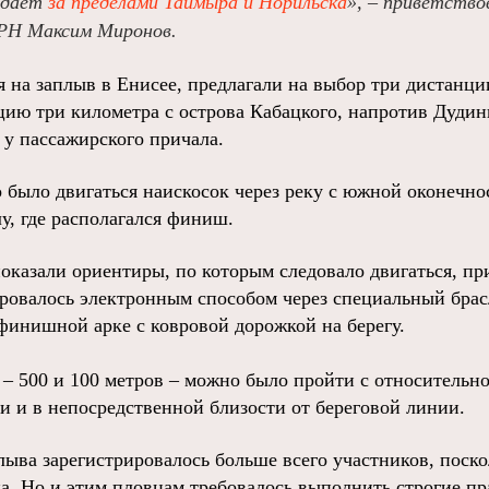
ждает
за пределами Таймыра и Норильска
», – приветство
РН Максим Миронов.
 на заплыв в Енисее, предлагали на выбор три дистанц
цию три километра с острова Кабацкого, напротив Дудин
 у пассажирского причала.
 было двигаться наискосок через реку с южной оконечно
у, где располагался финиш.
оказали ориентиры, по которым следовало двигаться, пр
ровалось электронным способом через специальный брас
 финишной арке с ковровой дорожкой на берегу.
 – 500 и 100 метров – можно было пройти с относитель
и и в непосредственной близости от береговой линии.
лыва зарегистрировалось больше всего участников, поск
ка. Но и этим пловцам требовалось выполнить строгие пр