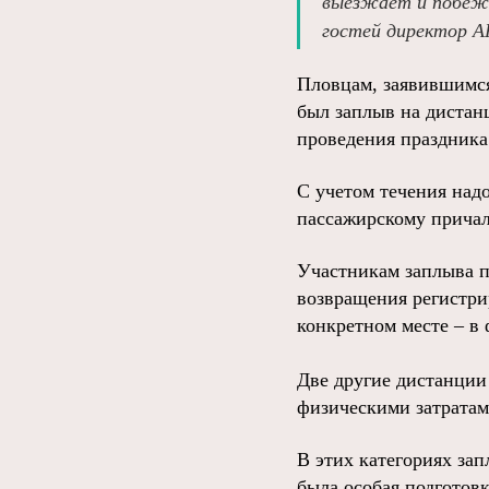
выезжает и побе
гостей директор А
Пловцам, заявившимся
был заплыв на дистан
проведения праздника
С учетом течения надо
пассажирскому причал
Участникам заплыва п
возвращения регистри
конкретном месте – в
Две другие дистанции
физическими затратам
В этих категориях зап
была особая подготов