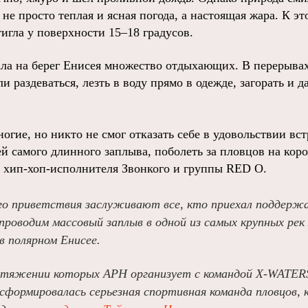
не просто теплая и ясная погода, а настоящая жара. К э
игла у поверхности 15–18 градусов.
ла на берег Енисея множество отдыхающих. В перерыва
ли раздеваться, лезть в воду прямо в одежде, загорать и 
ногие, но никто не смог отказать себе в удовольствии в
й самого длинного заплыва, поболеть за пловцов на кор
е хип-хоп-исполнителя Звонкого и группы RED O.
го приветствия заслуживают все, кто приехал поддерж
проводим массовый заплыв в одной из самых крупных рек 
 в полярном Енисее.
ротяжении которых АРН организует с командой X-WATER
сформировалась серьезная спортивная команда пловцов,