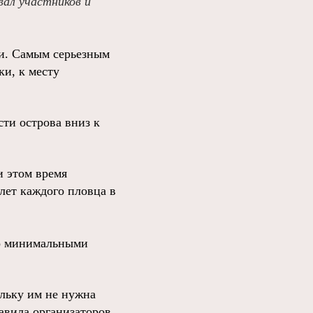
вал участников и
ии. Самым серьезным
ки, к месту
сти острова вниз к
и этом время
лет каждого пловца в
но минимальными
ольку им не нужна
авила организаторов