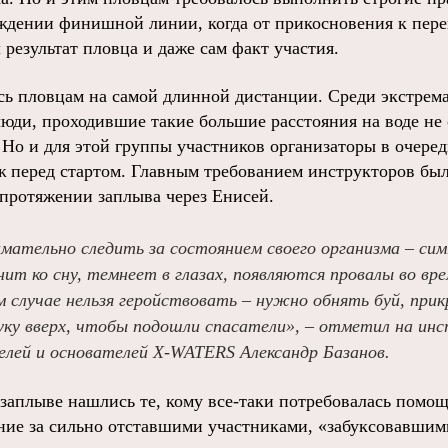
ождении финишной линии, когда от прикосновения к пере
 результат пловца и даже сам факт участия.
ь пловцам на самой длинной дистанции. Среди экстрем
юди, проходившие такие большие расстояния на воде не о
 Но и для этой группы участников организаторы в очеред
 перед стартом. Главным требованием инструкторов бы
 протяжении заплыва через Енисей.
имательно следить за состоянием своего организма – с
онит ко сну, темнеет в глазах, появляются провалы во вр
м случае нельзя геройствовать – нужно обнять буй, при
руку вверх, чтобы подошли спасатели», – отметил на ин
елей и основателей X-WATERS Александр Базанов.
заплыве нашлись те, кому все-таки потребовалась помощ
ие за сильно отставшими участниками, «забуксовавшим