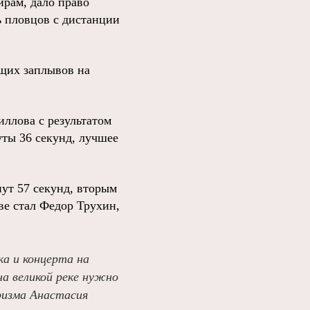
ирам, дало право
ь пловцов с дистанции
щих заплывов на
иллова с результатом
уты 36 секунд, лучшее
ут 57 секунд, вторым
ве стал Федор Трухин,
ка и концерта на
на великой реке нужно
ризма Анастасия