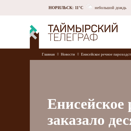
НОРИЛЬСК: 11°C
небольшой дождь
Главная
Новости
Енисейское речное пароходств
Енисейское 
заказало де