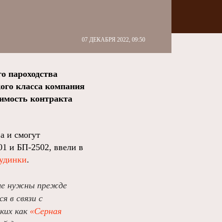
07 ДЕКАБРЯ 2022, 09:50
го пароходства
ого класса компания
оимость контракта
а и смогут
01 и БП-2502, ввели в
Дудинки
.
рые нужны прежде
я в связи с
ких как
«Серная