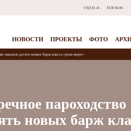
USD 81.41
EUR 94.06
▲
▲
НОВОСТИ
ПРОЕКТЫ
ФОТО
АРХ
о заказало десять новых барж класса «река-море»
речное пароходство
сять новых барж кла