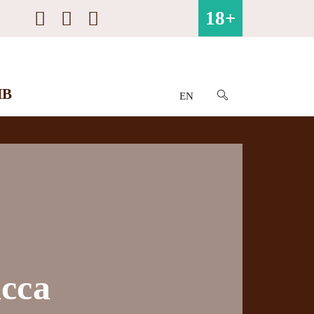
18+
ИВ
EN
сса