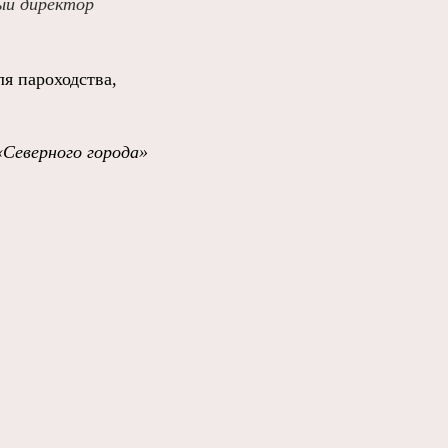
ый директор
я пароходства,
«Северного города»