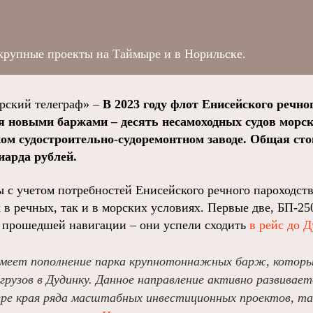
крупные проекты на Таймыре и в Норильске.
ский телеграф» –
В 2023 году флот Енисейского речно
 новыми баржами – десять несамоходных судов морск
ком судостроительно-судоремонтном заводе. Общая ст
арда рублей.
 с учетом потребностей Енисейского речного пароходств
 в речных, так и в морских условиях. Первые две, БП-25
 прошедшей навигации – они успели сходить
в рейс до 
имеет пополнение парка крупнотоннажных барж, кото
 грузов в Дудинку. Данное направление активно развиваетс
вере края ряда масштабных инвестиционных проектов, та