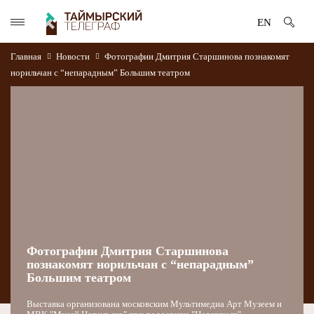
EN
Главная
Новости
Фотографии Дмитрия Старшинова познакомят
норильчан с “непарадным” Большим театром
Фотографии Дмитрия Старшинова
познакомят норильчан с “непарадным”
Большим театром
Выставка организована московским Мультимедиа Арт Музеем и