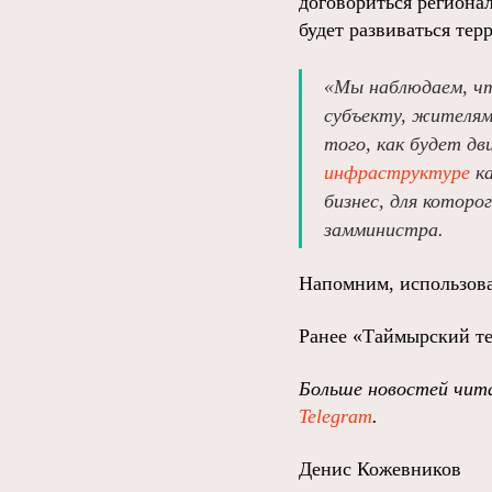
договориться регионал
будет развиваться тер
«Мы наблюдаем, что
субъекту, жителям
того, как будет дв
инфраструктуре
ка
бизнес, для котор
замминистра.
Напомним, использов
Ранее «Таймырский те
Больше новостей чита
Telegram
.
Денис Кожевников