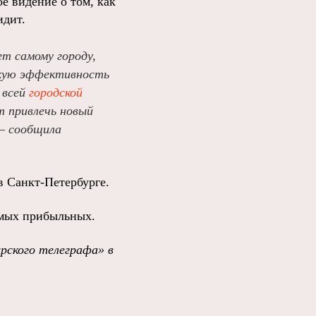
е видение о том, как
идит.
ет самому городу,
скую эффективность
 всей
городской
т привлечь новый
 – сообщила
в Санкт-Петербурге.
амых прибыльных.
рского телеграфа» в