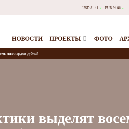
USD 81.41
EUR 94.06
▲
▲
НОВОСТИ
ПРОЕКТЫ
ФОТО
АР
емь миллиардов рублей
ктики выделят восе