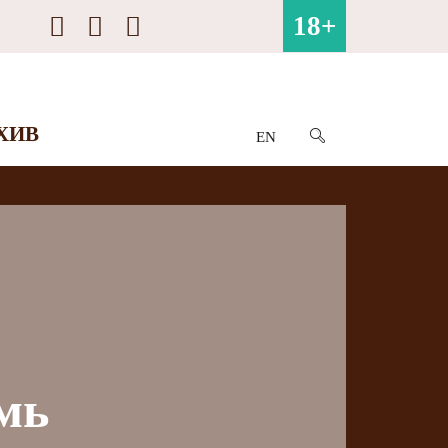
18+
ХИВ
EN
мь