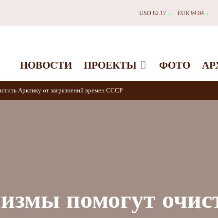
USD 82.17
EUR 94.84
▲
▲
НОВОСТИ
ПРОЕКТЫ
ФОТО
АР
стить Арктику от загрязнений времен СССР
измы помогут очис