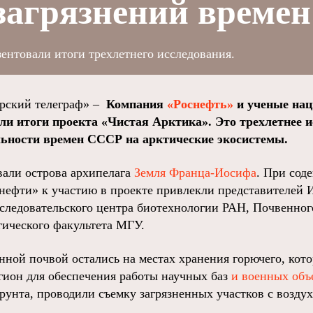
загрязнений време
ентовали итоги трехлетнего исследования.
ский телеграф» –
Компания
«Роснефть»
и ученые нац
ли итоги проекта «Чистая Арктика». Это трехлетнее 
льности времен СССР на арктические экосистемы.
али острова архипелага
Земля Франца-Иосифа
. При сод
ефти» к участию в проекте привлекли представителей 
следовательского центра биотехнологии РАН, Почвенног
гического факультета МГУ.
нной почвой остались на местах хранения горючего, кот
егион для обеспечения работы научных баз
и военных объ
рунта, проводили съемку загрязненных участков с воздух