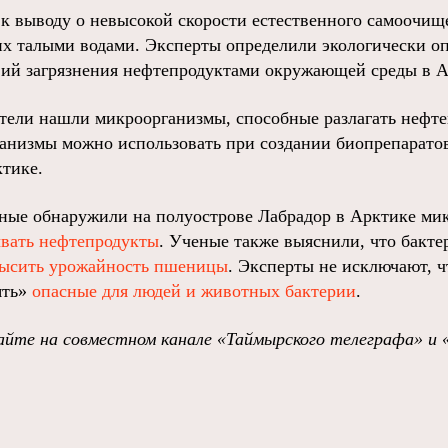
 выводу о невысокой скорости естественного самоочищ
их талыми водами. Эксперты определили экологически 
ий загрязнения нефтепродуктами окружающей среды в А
атели нашли микроорганизмы, способные разлагать нефт
ганизмы можно использовать при создании биопрепарато
рктике.
еные обнаружили на полуострове Лабрадор в Арктике ми
ывать нефтепродукты
. Ученые также выяснили, что бакте
ысить урожайность пшеницы
. Эксперты не исключают, ч
ять»
опасные для людей и животных бактерии
.
йте на совместном канале «Таймырского телеграфа» и 