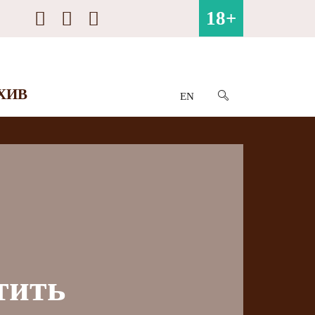
18+
ХИВ
EN
тить