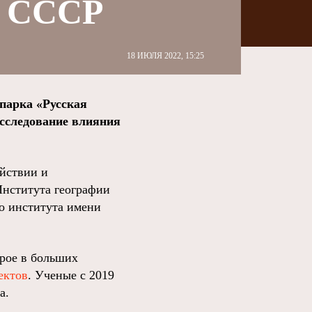
н СССР
18 ИЮЛЯ 2022, 15:25
парка «Русская
исследование влияния
ействии и
Института географии
о института имени
орое в больших
ектов
. Ученые с 2019
а.