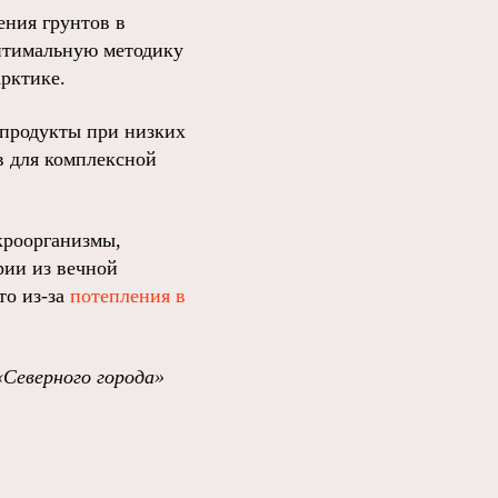
ения грунтов в
оптимальную методику
рктике.
епродукты при низких
в для комплексной
кроорганизмы,
рии из вечной
то из-за
потепления в
«Северного города»