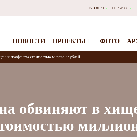
USD 81.41
EUR 94.06
▲
▲
НОВОСТИ
ПРОЕКТЫ
ФОТО
АР
щении профлиста стоимостью миллион рублей
на обвиняют в хищ
стоимостью миллио