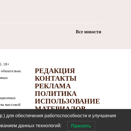
Все новости
6. 18+
РЕДАКЦИЯ
обязательна.
КОНТАКТЫ
амных
РЕКЛАМА
ПОЛИТИКА
мационных
ИСПОЛЬЗОВАНИЕ
тва массовой
МАТЕРИАЛОВ
я П. Ю.
др.) для обеспечения работоспособности и улучшения
ованием данных технологий:
Принять