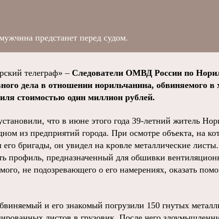
мужчина предстанет перед судом.
ский телеграф» –
Следователи ОМВД России по Нори
вного дела в отношении норильчанина, обвиняемого в
иля стоимостью один миллион рублей.
становили, что в июне этого года 39-летний житель Нор
дном из предприятий города. При осмотре объекта, на к
 его бригады, он увидел на кровле металлические лист
ать профиль, предназначенный для обшивки вентиляцион
мого, не подозревающего о его намерениях, оказать пом
обвиняемый и его знакомый погрузили 150 гнутых метал
рованных листов в грузовик. После чего злоумышленни