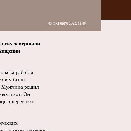
05 ОКТЯБРЯ 2022, 11:40
льску завершили
 хищении
ильска работал
отором были
ы. Мужчина решил
ных шахт. Он
ощь в перевозке
лических
к доставил материал