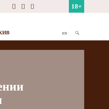
18+
ХИВ
EN
ении
н