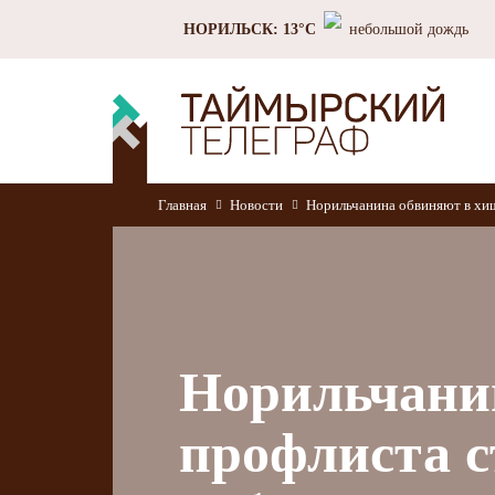
НОРИЛЬСК: 13°C
небольшой дождь
Главная
Новости
Норильчанина обвиняют в хи
Норильчани
профлиста 