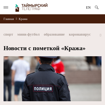
EN
Главная
Кража
спорт
мини-футбол
образование
коронавирус
культура
дети
экология
благоустройство
Новости с пометкой «Кража»
искусство
книги
стратегия норникеля
Норильск
Норникель
Красноярский край
Таймыр
Дудинка
автографы истории
Красноярскийкрай
Арктика
МФК Норильский никель
хоккей
Заполярный филиал Норникеля
NordStar
ЗГУ