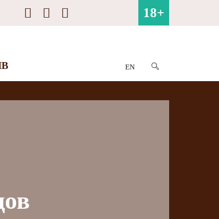
18+
ИВ
EN
дов