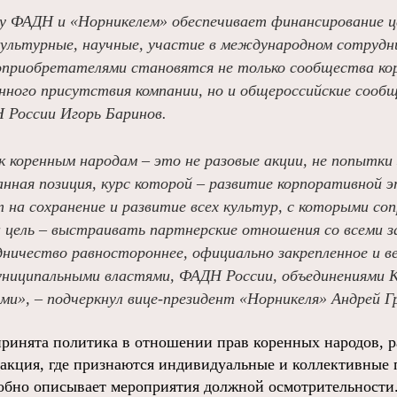
 ФАДН и «Норникелем» обеспечивает финансирование це
культурные, научные, участие в международном сотрудни
приобретателями становятся не только сообщества ко
енного присутствия компании, но и общероссийские сооб
 России Игорь Баринов.
 коренным народам – это не разовые акции, не попытки 
анная позиция, курс которой – развитие корпоративной 
 на сохранение и развитие всех культур, с которыми со
 цель – выстраивать партнерские отношения со всеми 
ничество равностороннее, официально закрепленное и в
униципальными властями, ФАДН России, объединениями
и», – подчеркнул вице-президент «Норникеля» Андрей Г
ринята политика в отношении прав коренных народов, р
дакция, где признаются индивидуальные и коллективные
робно описывает мероприятия должной осмотрительности