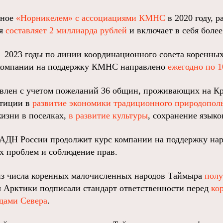
нное
«Норникелем» с ассоциациями КМНС
в 2020 году, р
ия
составляет 2 миллиарда рублей
и включает в себя более
–2023 годы по линии координационного совета коренных
компании на поддержку КМНС направлено
ежегодно по 
влен с учетом пожеланий 36 общин, проживающих на К
стиции в
развитие экономики традиционного природопол
изни в поселках,
в развитие культуры
, сохранение языко
АДН России продолжит курс компании на поддержку нар
х проблем и соблюдение прав.
из числа коренных малочисленных народов Таймыра
полу
ы Арктики подписали стандарт ответственности перед
ко
дами Севера
.