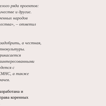
лого ряда проектов:
честве и другие.
ренных народов
щества», – отметил
задобрить, а честная,
этнокультуры.
прикасается
заинтересованными
едется с
 КМНС, а также
рачев.
азработана и
 права коренных
.