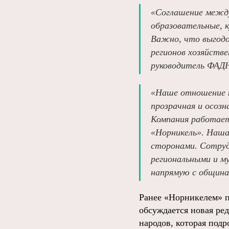
«Соглашение между
образовательные, 
Важно, что выгодо
регионов хозяйств
руководитель ФАДН
«Наше отношение к
прозрачная и осозн
Компания работает
«Норникель». Наша
сторонами. Сотруд
региональными и м
напрямую с общинам
Ранее «Норникелем» п
обсуждается новая ре
народов, которая под