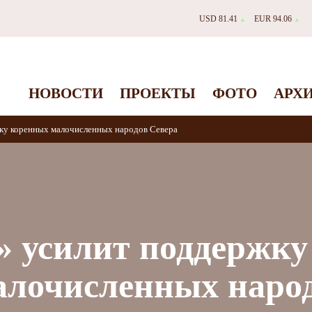
USD 81.41
EUR 94.06
▲
▲
НОВОСТИ
ПРОЕКТЫ
ФОТО
АРХ
ку коренных малочисленных народов Севера
 усилит поддержку
алочисленных наро