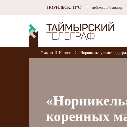
НОРИЛЬСК: 11°C
небольшой дождь
Главная
Новости
«Норникель» усилит поддерж
«Норникель»
коренных м