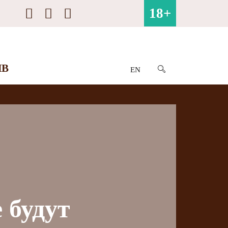
18+
ИВ
EN
 будут