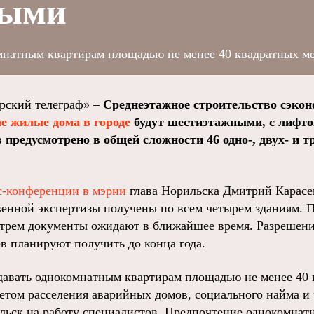
ными
мнатным квартирам площадью не менее 40 квадратных ме
ский телеграф» –
Среднеэтажное строительство сэкон
е жилые дома в городе
будут шестиэтажными, с лифто
 предусмотрено в общей сложности 46 одно-, двух- и 
с-конференции в мэрии
глава Норильска Дмитрий Карасе
венной экспертизы получены по всем четырем зданиям. П
 трем документы ожидают в ближайшее время. Разрешени
ов планируют получить до конца года.
авать однокомнатным квартирам площадью не менее 40 
етом расселения аварийных домов, социального найма и
ьск на работу специалистов. Предпочтение однокомнат