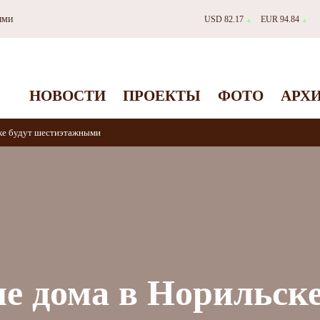
ями
USD 82.17
EUR 94.84
▲
▲
НОВОСТИ
ПРОЕКТЫ
ФОТО
АРХ
ке будут шестиэтажными
 дома в Норильске