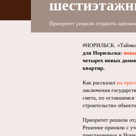
шестиэтаж
Приоритет решили отдавать одноко
#НОРИЛЬСК. «Таймыр
для Норильска:
новы
четырех новых домов
квартир.
Как рассказал
на прес
заключения государст
смета, по оставшимся
строительство объект
Приоритет решили отд
Решение приняли с уч
приглашенных в Норил