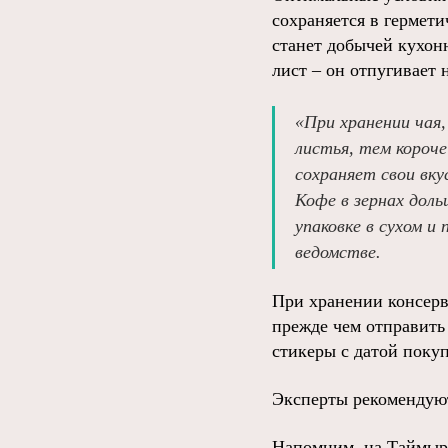
сохраняется в гермет
станет добычей кухон
лист – он отпугивает 
«При хранении чая
листья, тем короч
сохраняет свои вк
Кофе в зернах доль
упаковке в сухом и
ведомстве.
При хранении консерв
прежде чем отправить 
стикеры с датой поку
Эксперты рекомендуют
Напомним, на Таймы