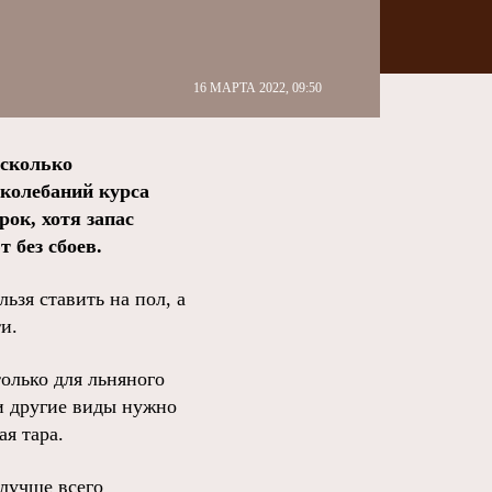
16 МАРТА 2022, 09:50
есколько
 колебаний курса
ок, хотя запас
 без сбоев.
ьзя ставить на пол, а
и.
олько для льняного
 и другие виды нужно
я тара.
лучше всего