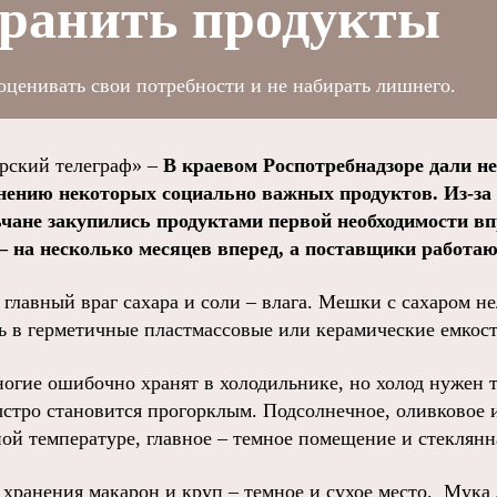
хранить продукты
ценивать свои потребности и не набирать лишнего.
ский телеграф» –
В краевом Роспотребнадзоре дали н
нению некоторых социально важных продуктов. Из-за
чане закупились продуктами первой необходимости впр
– на несколько месяцев вперед, а поставщики работают
 главный враг сахара и соли – влага. Мешки с сахаром нел
ь в герметичные пластмассовые или керамические емкост
ногие ошибочно хранят в холодильнике, но холод нужен т
быстро становится прогорклым. Подсолнечное, оливковое
ой температуре, главное – темное помещение и стеклянна
хранения макарон и круп – темное и сухое место. Мука 