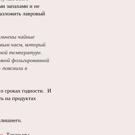
ми запахами и не
разложить лавровый
ельчены чайные
овым чаем, который
тной температуре.
умной фольгированной
– пояснили в
о сроках годности. И
ть на продуктах
 лишнего.
ен
. Также мы