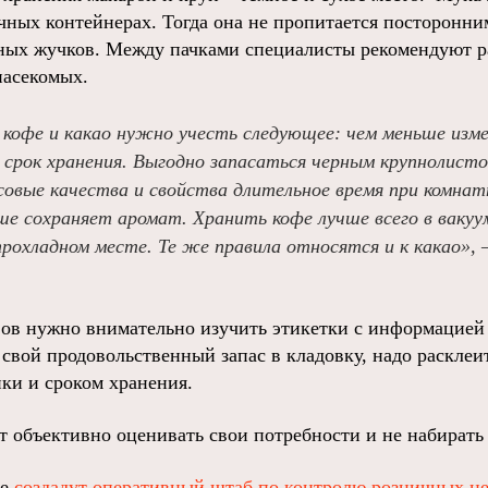
ичных контейнерах. Тогда она не пропитается посторонни
ных жучков. Между пачками специалисты рекомендуют 
насекомых.
, кофе и какао нужно учесть следующее: чем меньше изм
е срок хранения. Выгодно запасаться черным крупнолист
усовые качества и свойства длительное время при комна
ше сохраняет аромат. Хранить кофе лучше всего в ваку
 прохладном месте. Те же правила относятся и к какао», 
ов нужно внимательно изучить этикетки с информацией 
свой продовольственный запас в кладовку, надо расклеи
пки и сроком хранения.
 объективно оценивать свои потребности и не набирать
ре
создадут оперативный штаб по контролю розничных ц