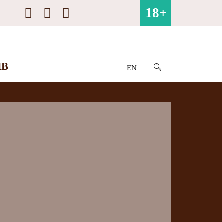
18+
ИВ
EN