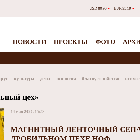
USD 80.93
EUR 93.19
▼
▼
НОВОСТИ
ПРОЕКТЫ
ФОТО
АРХ
ирус
культура
дети
экология
благоустройство
искусс
Таймыр
Дудинка
автографы истории
Красноярскийкр
льный цех»
dStar
ЗГУ
Заполярный театр драмы
14 мая 2026, 15:58
МАГНИТНЫЙ ЛЕНТОЧНЫЙ СЕПА
ДРОБИЛЬНОМ ЦЕХЕ НОФ