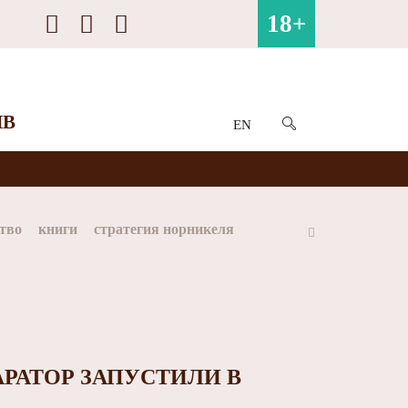
18+
ИВ
EN
тво
книги
стратегия норникеля
ай
Арктика
МФК Норильский никель
РАТОР ЗАПУСТИЛИ В