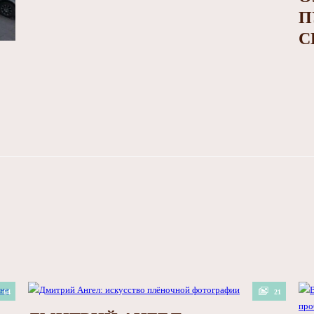
П
С
64
21