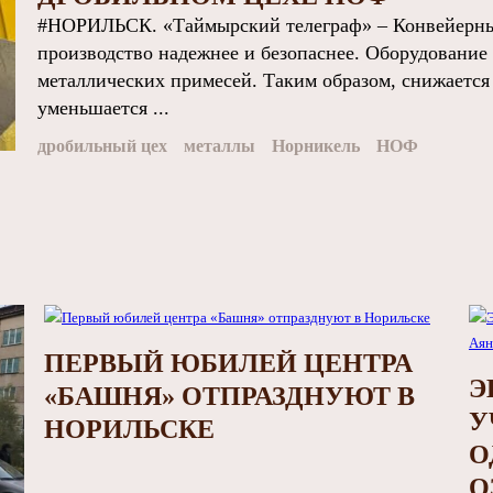
#НОРИЛЬСК. «Таймырский телеграф» – Конвейерный
производство надежнее и безопаснее. Оборудование
металлических примесей. Таким образом, снижается
уменьшается ...
дробильный цех
металлы
Норникель
НОФ
ПЕРВЫЙ ЮБИЛЕЙ ЦЕНТРА
Э
«БАШНЯ» ОТПРАЗДНУЮТ В
У
НОРИЛЬСКЕ
О
О