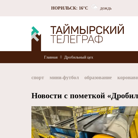
НОРИЛЬСК: 16°C
дождь
Главная
Дробильный цех
спорт
мини-футбол
образование
коронав
Норильск
Норникель
Красноярский край
Новости с пометкой «Дроби
хоккей
Заполярный филиал Норникеля
Nor