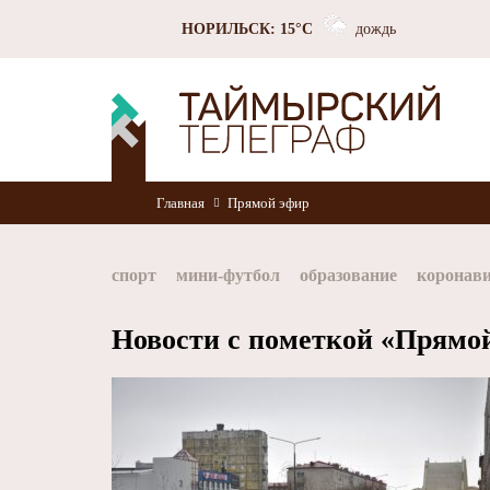
НОРИЛЬСК: 15°C
дождь
Главная
Прямой эфир
спорт
мини-футбол
образование
коронав
Норильск
Норникель
Красноярский край
Новости с пометкой «Прямо
хоккей
Заполярный филиал Норникеля
Nor