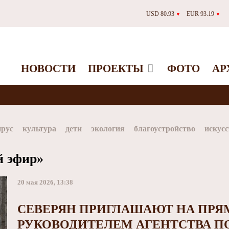
USD 80.93
EUR 93.19
▼
▼
НОВОСТИ
ПРОЕКТЫ
ФОТО
АР
ирус
культура
дети
экология
благоустройство
искусс
Таймыр
Дудинка
автографы истории
Красноярскийкр
й эфир»
dStar
ЗГУ
Заполярный театр драмы
20 мая 2026, 13:38
СЕВЕРЯН ПРИГЛАШАЮТ НА ПРЯ
РУКОВОДИТЕЛЕМ АГЕНТСТВА П