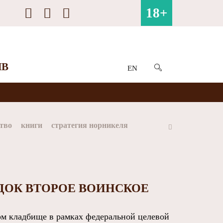
18+
ИВ
EN
тво
книги
стратегия норникеля
ай
Арктика
МФК Норильский никель
ДОК ВТОРОЕ ВОИНСКОЕ
м кладбище в рамках федеральной целевой