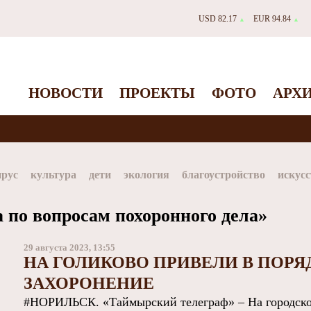
USD 82.17
EUR 94.84
▲
▲
НОВОСТИ
ПРОЕКТЫ
ФОТО
АРХ
ирус
культура
дети
экология
благоустройство
искусс
Таймыр
Дудинка
автографы истории
Красноярскийкр
 по вопросам похоронного дела»
dStar
ЗГУ
Заполярный театр драмы
29 августа 2023, 13:55
НА ГОЛИКОВО ПРИВЕЛИ В ПОРЯ
ЗАХОРОНЕНИЕ
#НОРИЛЬСК. «Таймырский телеграф» – На городско