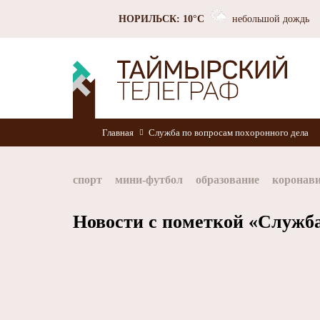
НОРИЛЬСК: 10°C
небольшой дождь
Главная
Служба по вопросам похоронного дела
спорт
мини-футбол
образование
коронав
Норильск
Норникель
Красноярский край
Новости с пометкой «Служба
хоккей
Заполярный филиал Норникеля
Nor