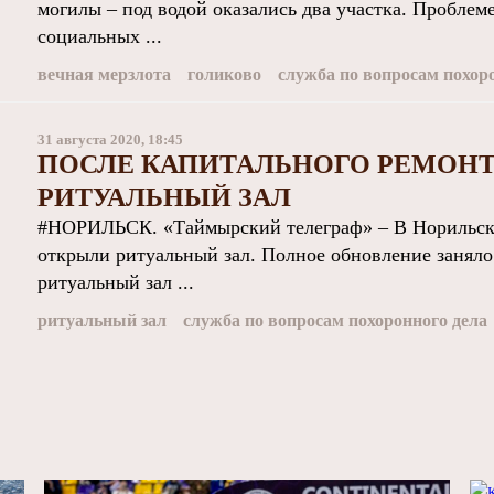
могилы – под водой оказались два участка. Проблем
социальных ...
вечная мерзлота
голиково
служба по вопросам похор
31 августа 2020, 18:45
ПОСЛЕ КАПИТАЛЬНОГО РЕМОНТ
РИТУАЛЬНЫЙ ЗАЛ
#НОРИЛЬСК. «Таймырский телеграф» – В Норильске
открыли ритуальный зал. Полное обновление заняло 
ритуальный зал ...
ритуальный зал
служба по вопросам похоронного дела