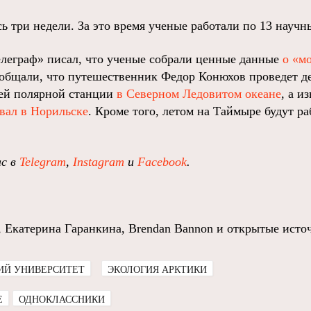
ь три недели. За это время ученые работали по 13 науч
леграф» писал, что ученые собрали ценные данные
о «м
ообщали, что путешественник Федор Конюхов проведет де
ей полярной станции
в Северном Ледовитом океане
, а и
вал в Норильске
. Кроме того, летом на Таймыре будут ра
ас в
Telegram
,
Instagram
и
Facebook
.
, Екатерина Гаранкина, Brendan Bannon и открытые исто
ИЙ УНИВЕРСИТЕТ
ЭКОЛОГИЯ АРКТИКИ
E
ОДНОКЛАССНИКИ