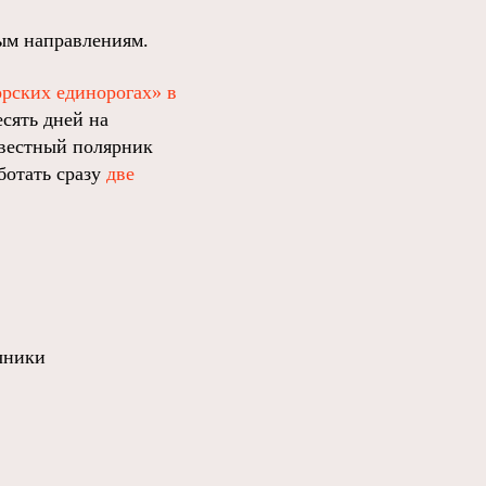
ным направлениям.
орских единорогах» в
сять дней на
звестный полярник
ботать сразу
две
чники