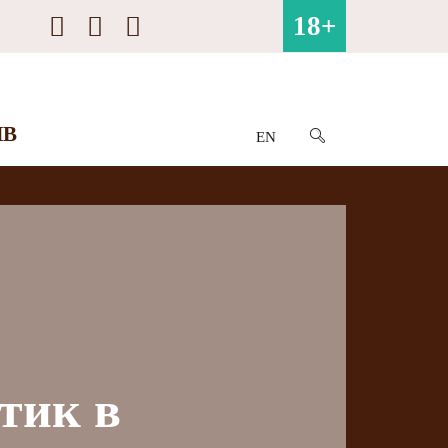
18+
ИВ
EN
тик в