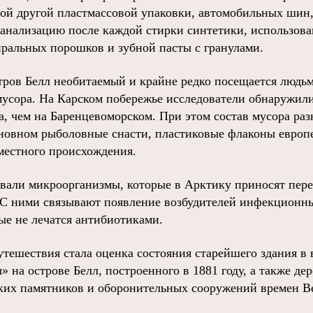
бой другой пластмассовой упаковки, автомобильных шин
канализацию после каждой стирки синтетики, использов
тиральных порошков и зубной пасты с гранулами.
тров Белл необитаемый и крайне редко посещается людьм
усора. На Карском побережье исследователи обнаружили
а, чем на Баренцевоморском. При этом состав мусора раз
сновном рыболовные снасти, пластиковые флаконы европе
 местного происхождения.
вали микроорганизмы, которые в Арктику приносят пер
 ними связывают появление возбудителей инфекционны
рые не лечатся антибиотиками.
тешествия стала оценка состояния старейшего здания в
 на острове Белл, построенного в 1881 году, а также де
ких памятников и оборонительных сооружений времен В