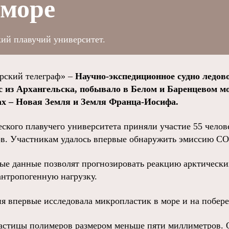
 море
ий плавучий университет.
ский телеграф» –
Научно-экспедиционное судно ледов
с из Архангельска, побывало в Белом и Баренцевом мо
х – Новая Земля и Земля Франца-Иосифа.
кого плавучего университета приняли участие 55 челове
ов. Участникам удалось впервые обнаружить эмиссию СО2
е данные позволят прогнозировать реакцию арктически
нтропогенную нагрузку.
ия впервые исследовала микропластик в море и на побере
астицы полимеров размером меньше пяти миллиметров. 