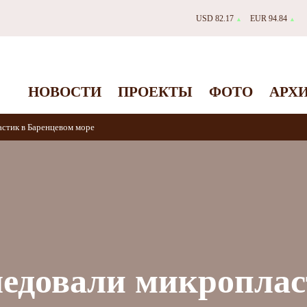
USD 82.17
EUR 94.84
▲
▲
НОВОСТИ
ПРОЕКТЫ
ФОТО
АРХ
стик в Баренцевом море
едовали микроплас