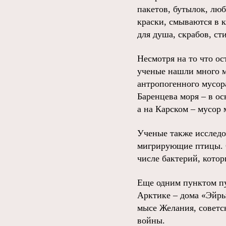
пакетов, бутылок, лю
краски, смываются в 
для душа, скрабов, с
Несмотря на то что ос
ученые нашли много м
антропогенного мусор
Баренцева моря – в о
а на Карском – мусор
Ученые также исследо
мигрирующие птицы. С
числе бактерий, кото
Еще одним пунктом пу
Арктике – дома «Эйры»
мысе Желания, советс
войны.