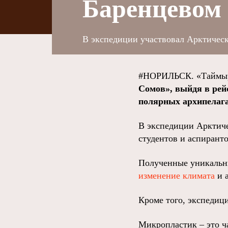
Баренцевом
В экспедиции участвовал Арктическ
#НОРИЛЬСК. «Таймыр
Сомов», выйдя в рей
полярных архипелага
В экспедиции Арктичес
студентов и аспирант
Полученные уникальны
изменение климата
и а
Кроме того, экспедиц
Микропластик – это ч