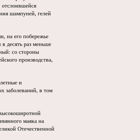
, отслоившейся
ания шампуней, гелей
и, на его побережье
 в десять раз меньше
ный: со стороны
йского производства,
елетные и
х заболеваний, в том
 высокоширотной
ревянного маяка на
еликой Отечественной