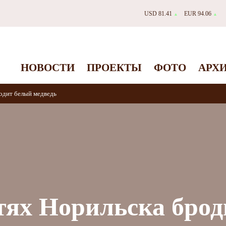
USD 81.41
EUR 94.06
▲
▲
НОВОСТИ
ПРОЕКТЫ
ФОТО
АРХ
одит белый медведь
тях Норильска брод