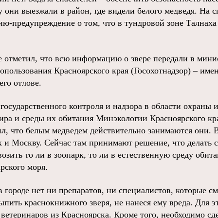
 они выезжали в район, где видели белого медведя. На с
ю-предупреждение о том, что в тундровой зоне Талнаха
 отметил, что всю информацию о звере передали в мини
опользования Красноярского края (Госохотнадзор) – име
его отлове.
государственного контроля и надзора в области охраны 
ира и среды их обитания Минэкологии Красноярского кр
л, что белым медведем действительно занимаются они.
к и Москву. Сейчас там принимают решение, что делать 
озить то ли в зоопарк, то ли в естественную среду обит
рского моря.
 в городе нет ни препаратов, ни специалистов, которые с
пить краснокнижного зверя, не нанеся ему вреда. Для э
ветеринаров из Красноярска. Кроме того, необходимо сде