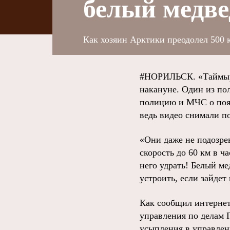
белый медве
Как хозяин Арктики преодолел 500 к
#НОРИЛЬСК. «Таймырск
накануне. Один из пол
полицию и МЧС о появ
ведь видео снимали по
«Они даже не подозрев
скорость до 60 км в ч
него удрать! Белый ме
устроить, если зайдет
Как сообщил интерне
управления по делам Г
усыпления в управлени