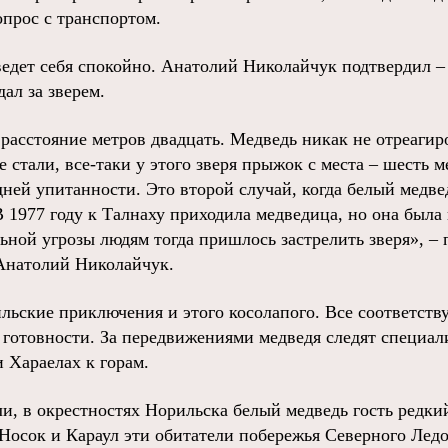
опрос с транспортом.
ведет себя спокойно. Анатолий Николайчук подтвердил –
ал за зверем.
 расстояние метров двадцать. Медведь никак не отреаги
 стали, все-таки у этого зверя прыжок с места – шесть 
ней упитанности. Это второй случай, когда белый медве
В 1977 году к Талнаху приходила медведица, но она была
льной угрозы людям тогда пришлось застрелить зверя», – 
Анатолий Николайчук.
ильские приключения и этого косолапого. Все соответст
и готовности. За передвижениями медведя следят специал
 Хараелах к горам.
и, в окрестностях Норильска белый медведь гость редкий
Носок и Караул эти обитатели побережья Северного Ледо