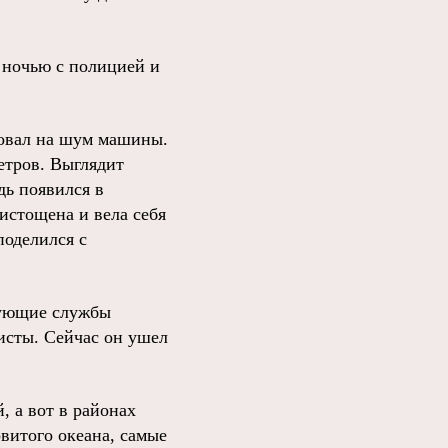
 ночью с полицией и
ровал на шум машины.
метров. Выглядит
дь появился в
 истощена и вела себя
поделился с
вующие службы
исты. Сейчас он ушел
, а вот в районах
витого океана, самые