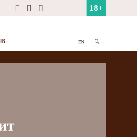
18+
ИВ
EN
ит