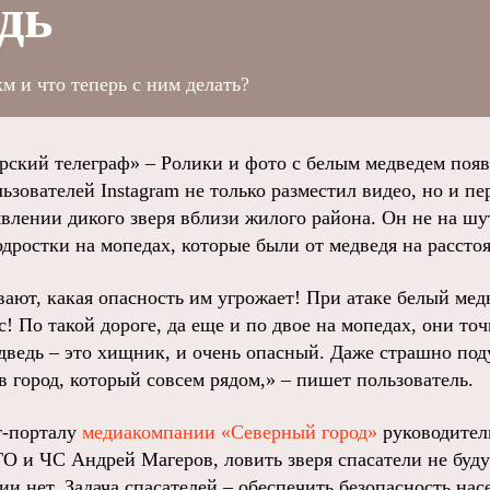
дь
м и что теперь с ним делать?
ий телеграф» – Ролики и фото с белым медведем появ
ьзователей Instagram не только разместил видео, но и п
лении дикого зверя вблизи жилого района. Он не на шу
дростки на мопедах, которые были от медведя на расстоя
ают, какая опасность им угрожает! При атаке белый мед
ас! По такой дороге, да еще и по двое на мопедах, они то
дведь – это хищник, и очень опасный. Даже страшно под
 в город, который совсем рядом,» – пишет пользователь.
т-порталу
медиакомпании «Северный город»
руководитель
О и ЧС Андрей Магеров, ловить зверя спасатели не будут
и нет. Задача спасателей – обеспечить безопасность нас