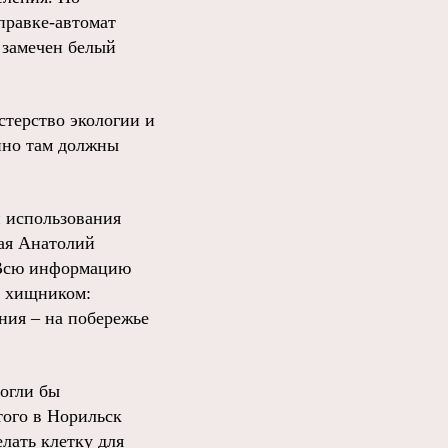
правке-автомат
 замечен белый
стерство экологии и
нно там должны
и использования
ая Анатолий
 Всю информацию
с хищником:
ания – на побережье
могли бы
того в Норильск
лать клетку для