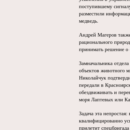
поступившему сигналу
разместили информаци
медведь.
Андрей Магеров также
рационального природ
принимать решение о 
Замначальника отдела 
объектов животного м
Николайчук подтверди
передали в Красноярс
обездвиживать и перев
моря Лаптевых или Ка
Задача эта непростая:
квалифицированно усы
прилетит спецбригада 