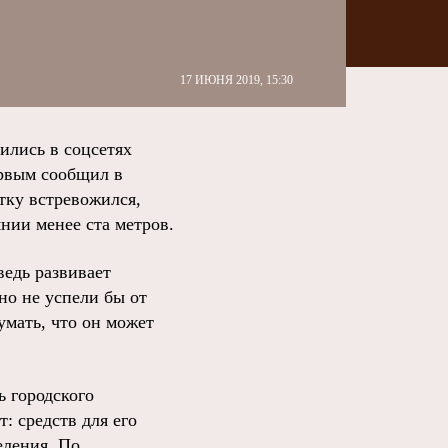
17 ИЮНЯ 2019, 15:30
ились в соцсетях
ервым сообщил в
тку встревожился,
нии менее ста метров.
ведь развивает
чно не успели бы от
умать, что он может
 городского
: средств для его
еления. По