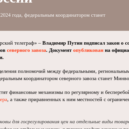
 2024 года, федеральным координатором станет
ский телеграф» –
Владимир Путин подписал закон о с
нов
северного завоза
. Документ
опубликован
на официа
и.
ределения полномочий между федеральными, региональн
еральным координатором северного завоза станет Минво
устят финансовые механизмы по регулярному и беспереб
ера
, а также приравненных к ним местностей с ограни
новы для госрегулирования цен на отдельные виды товар