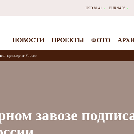
USD 81.41
EUR 94.06
▲
▲
НОВОСТИ
ПРОЕКТЫ
ФОТО
АРХ
исал президент России
ерном завозе подпис
оссии