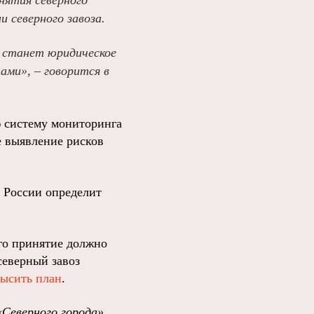
нятия северного
и северного завоза.
м станет юридическое
ами», – говорится в
ю систему мониторинга
е выявление рисков
н России определит
его принятие должно
северный завоз
ысить план
.
«Северного города»