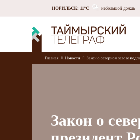
НОРИЛЬСК: 11°C
небольшой дождь
Главная
Новости
Закон о северном завозе подп
Закон о сев
президент Р