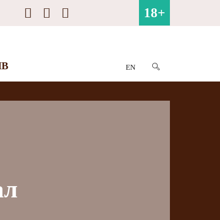
18+
ИВ
EN
ал