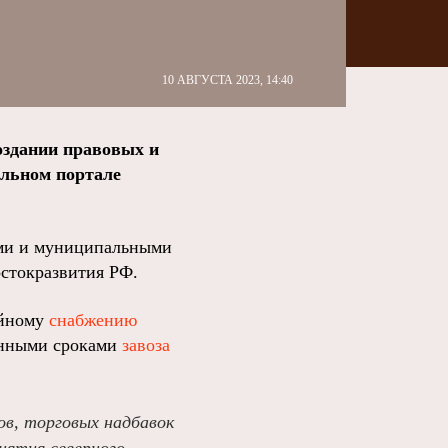
10 АВГУСТА 2023, 14:40
оздании правовых и
льном портале
ыми и муниципальными
стокразвития РФ.
ойному
снабжению
ченными сроками
завоза
ов, торговых надбавок