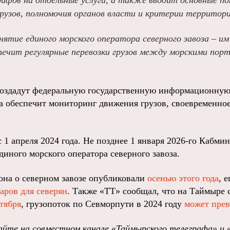
рифов на отдельные услуги, а также вводит основные по
грузов, полномочия органов власти и критерии территори
нятие единого морского оператора северного завоза – и
печит регулярные перевозки грузов между морскими порт
 создадут федеральную государственную информационну
а обеспечит мониторинг движения грузов, своевременно
с 1 апреля 2024 года. Не позднее 1 января 2026-го Кабми
диного морского оператора северного завоза.
она о северном завозе опубликовали
осенью этого года
, 
аров для северян
. Также «ТТ» сообщал, что на Таймыре 
тября
, грузопоток по Севморпути в 2024 году
может прев
йте на совместном канале «Таймырского телеграфа» и 