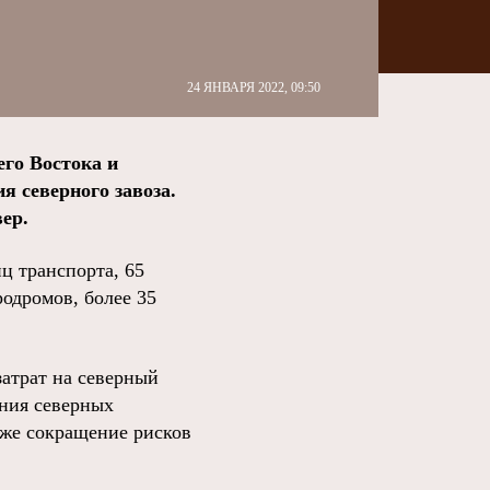
24 ЯНВАРЯ 2022, 09:50
го Востока и
 северного завоза.
ер.
ц транспорта, 65
родромов, более 35
атрат на северный
ения северных
кже сокращение рисков