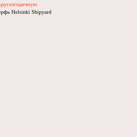
круглогодичную
рфь Helsinki Shipyard