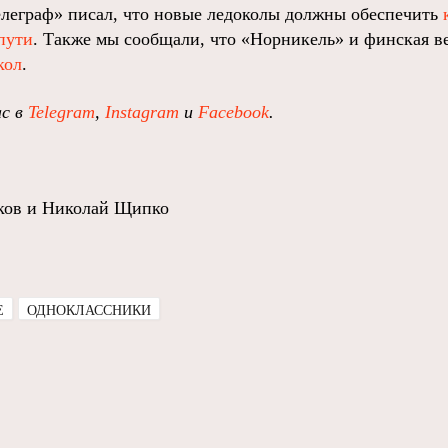
леграф» писал, что новые ледоколы должны обеспечить
пути
. Также мы сообщали, что «Норникель» и финская ве
кол
.
ас в
Telegram
,
Instagram
и
Facebook
.
ков и Николай Щипко
E
ОДНОКЛАССНИКИ