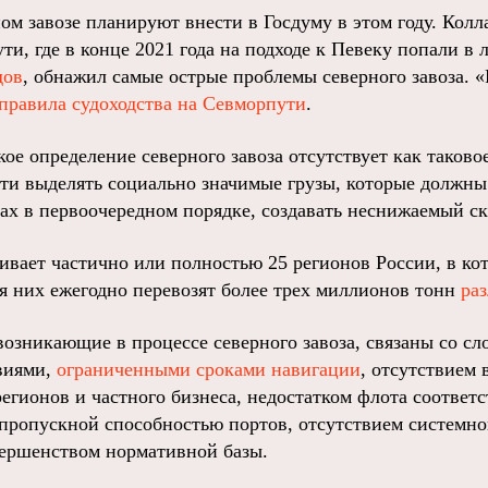
ом завозе планируют внести в Госдуму в этом году. Колл
ти, где в конце 2021 года на подходе к Певеку попали в
дов
, обнажил самые острые проблемы северного завоза. 
правила судоходства на Севморпути
.
ое определение северного завоза отсутствует как таков
сти выделять социально значимые грузы, которые должны
ах в первоочередном порядке, создавать неснижаемый ск
ивает частично или полностью 25 регионов России, в ко
я них ежегодно перевозят более трех миллионов тонн
ра
озникающие в процессе северного завоза, связаны со с
виями,
ограниченными сроками навигации
, отсутствием 
регионов и частного бизнеса, недостатком флота соответ
 пропускной способностью портов, отсутствием системно
ершенством нормативной базы.