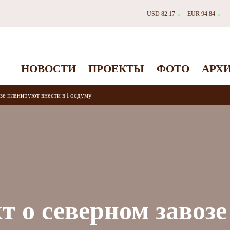
USD 82.17
EUR 94.84
▲
▲
НОВОСТИ
ПРОЕКТЫ
ФОТО
АРХ
озе планируют внести в Госдуму
т о северном завозе