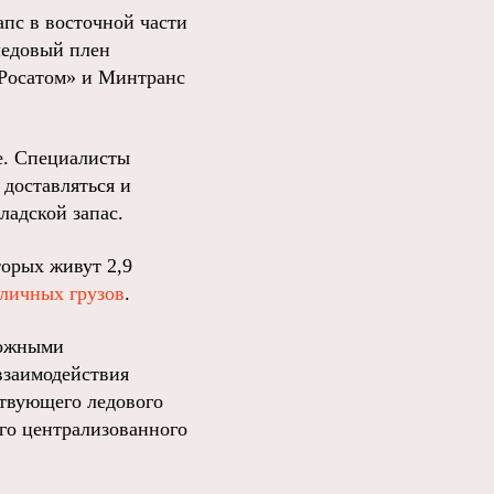
апс в восточной части
 ледовый плен
«Росатом» и Минтранс
ое. Специалисты
 доставляться и
ладской запас.
торых живут 2,9
зличных грузов
.
ложными
взаимодействия
ствующего ледового
го централизованного