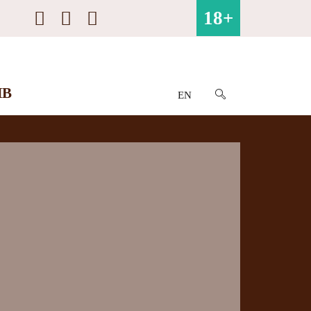
18+
ИВ
EN