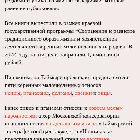
редкими и уникальными фотографиями, которые
ранее не публиковали.
Все книги выпустили в рамках краевой
государственной программы «Сохранение и развитие
традиционного образа жизни и хозяйственной
деятельности коренных малочисленных народов». В
2022 году на эти цели направили 1,5 миллиона
рублей.
Напомним, на Таймыре проживают представители
пяти коренных малочисленных этносов:
ненцы
,
нганасаны
,
долганы
,
эвенки
и
энцы
.
Ранее энцев и нганасан отнесли к
совсем малым
народностям
, а хор Московской консерватории
исполнил песни
на долганском языке
. «Таймырский
телеграф» сообщал также, что «Норникель»
представил уникальный стенд
на выставке