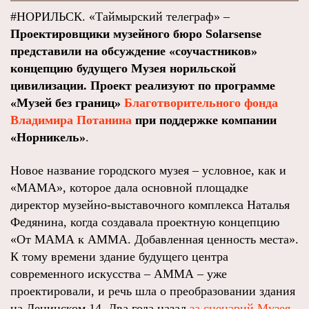
#НОРИЛЬСК. «Таймырский телеграф» –
Проектировщики музейного бюро Solarsense
представили на обсуждение «соучастников»
концепцию будущего Музея норильской
цивилизации. Проект реализуют по программе
«Музей без границ»
Благотворительного фонда
Владимира Потанина
при поддержке компании
«Норникель»
.
Новое название городского музея – условное, как и
«МАМА», которое дала основной площадке
директор музейно-выставочного комплекса Наталья
Федянина, когда создавала проектную концепцию
«От МАМА к АММА. Добавленная ценность места».
К тому времени здание будущего центра
современного искусства – АММА – уже
проектировали, и речь шла о преобразовании здания
на Ленинском,14. Два года назад
за сценарий Музея