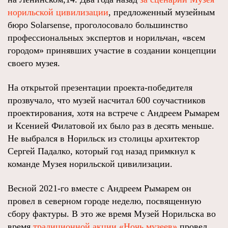
норильской цивилизации
, предложенный музейным
бюро Solarsense, проголосовало большинство
профессиональных экспертов и норильчан, «всем
городом» принявших участие в создании концепции
своего музея.
На открытой презентации проекта-победителя
прозвучало, что музей насчитал 600 соучастников
проектирования, хотя на встрече с Андреем Рымарем
и Ксенией Филатовой их было раз в десять меньше.
Не выбрался в Норильск из столицы архитектор
Сергей Падалко, который год назад примкнул к
команде Музея норильской цивилизации.
Весной 2021-го вместе с Андреем Рымарем он
провел в северном городе неделю, посвященную
сбору фактуры. В это же время Музей Норильска во
время
традиционной акции «Ночь музеев»
провел