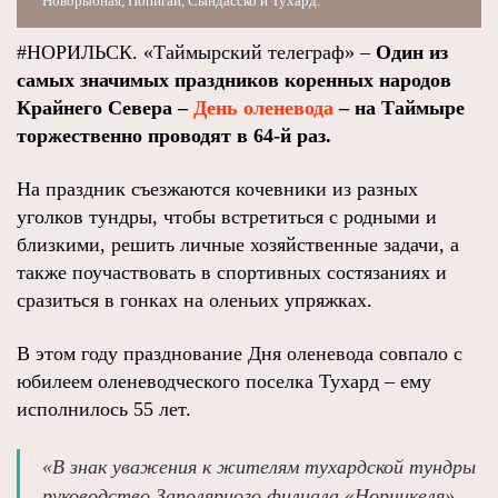
Новорыбная, Попигай, Сындасско и Тухард.
#НОРИЛЬСК. «Таймырский телеграф» –
Один из
самых значимых праздников коренных народов
Крайнего Севера –
День оленевода
– на Таймыре
торжественно проводят в 64-й раз.
На праздник съезжаются кочевники из разных
уголков тундры, чтобы встретиться с родными и
близкими, решить личные хозяйственные задачи, а
также поучаствовать в спортивных состязаниях и
сразиться в гонках на оленьих упряжках.
В этом году празднование Дня оленевода совпало с
юбилеем оленеводческого поселка Тухард – ему
исполнилось 55 лет.
«В знак уважения к жителям тухардской тундры
руководство Заполярного филиала «Норникеля»