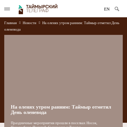
EN
Главная
Новости
На оленях утром ранним: Таймыр отметил День
оленевода
На оленях утром ранним: Таймыр отметил
День оленевода
Праздничные мероприятия прошли в поселках Носок,