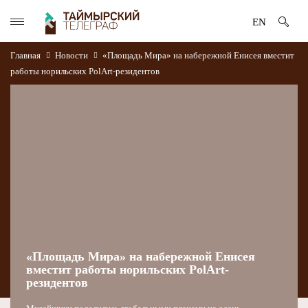
EN
Главная
Новости
«Площадь Мира» на набережной Енисея вместит
работы норильских PolArt-резидентов
«Площадь Мира» на набережной Енисея
вместит работы норильских PolArt-
резидентов