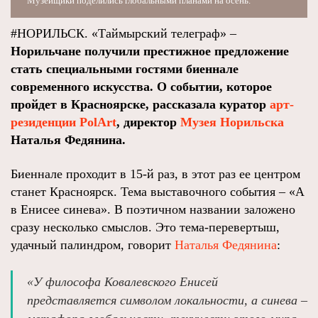
Музейщики поделились глобальными планами на осень.
#НОРИЛЬСК. «Таймырский телеграф» –
Норильчане получили престижное предложение
стать специальными гостями биеннале
современного искусства. О событии, которое
пройдет в Красноярске, рассказала куратор
арт-
резиденции PolArt
, директор
Музея Норильска
Наталья Федянина.
Биеннале проходит в 15-й раз, в этот раз ее центром
станет Красноярск. Тема выставочного события – «А
в Енисее синева». В поэтичном названии заложено
сразу несколько смыслов. Это тема-перевертыш,
удачный палиндром, говорит
Наталья Федянина
:
«У философа Ковалевского Енисей
представляется символом локальности, а синева –